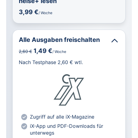
heise+ lesen
3,99 €
/ Woche
Alle Ausgaben freischalten
1,49 €
2,60 €
/ Woche
für IT und Technik.
Nach Testphase 2,60 € wtl.
Alle heise-Magazine im Browser und
als PDF
Alle exklusiven heise+ Artikel frei
zugänglich
heise online mit weniger Werbung
lesen
Zugriff auf alle iX-Magazine
Vorteilspreis für Magazin-
Abonnenten
iX-App und PDF-Downloads für
unterwegs