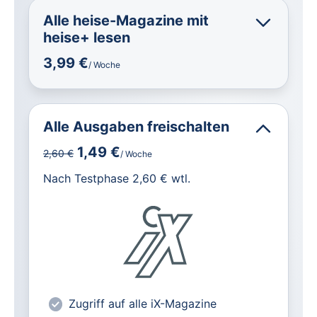
Alle heise-Magazine mit
heise+ lesen
3,99 €
/ Woche
Alle Ausgaben freischalten
1,49 €
2,60 €
/ Woche
für IT und Technik.
Nach Testphase 2,60 € wtl.
Alle heise-Magazine im Browser und
als PDF
Alle exklusiven heise+ Artikel frei
zugänglich
heise online mit weniger Werbung
lesen
Zugriff auf alle iX-Magazine
Vorteilspreis für Magazin-