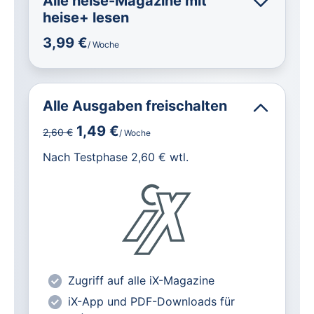
Alle heise-Magazine mit
heise+ lesen
3,99 €
/ Woche
Alle Ausgaben freischalten
1,49 €
2,60 €
/ Woche
für IT und Technik.
Nach Testphase 2,60 € wtl.
Alle heise-Magazine im Browser und
als PDF
Alle exklusiven heise+ Artikel frei
zugänglich
heise online mit weniger Werbung
lesen
Zugriff auf alle iX-Magazine
Vorteilspreis für Magazin-
Abonnenten
iX-App und PDF-Downloads für