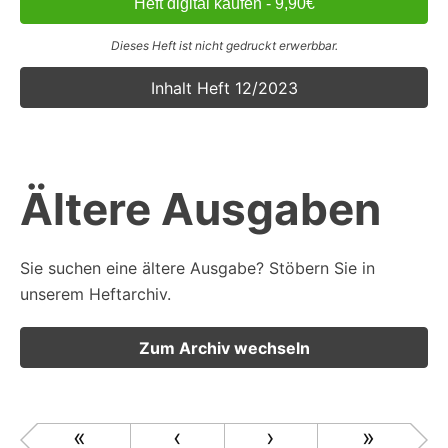
Heft digital kaufen - 9,90€
Dieses Heft ist nicht gedruckt erwerbbar.
Inhalt Heft 12/2023
Ältere Ausgaben
Sie suchen eine ältere Ausgabe? Stöbern Sie in
unserem Heftarchiv.
Zum Archiv wechseln
Pagination
«
‹
›
»
Erste Seite
Vorherige Seite
Nächste Seite
Letzte 