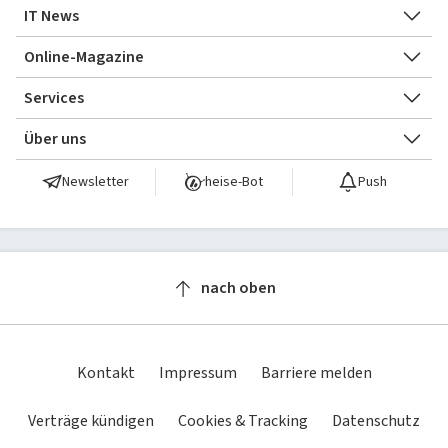
IT News
Newsticker
Online-Magazine
heise
+
Services
Hintergründe
heise shop
Über uns
Telepolis
Ratgeber
Abo bestellen
heise medien
heise jobs
Newsletter
heise-Bot
Push
heise autos
Testberichte
Mein Abo
heise regioconcept
heise academy
bestenlisten
Meinungen
Netzwerktools
heise business services
heise download
tipps+tricks
iMonitor
nach oben
Sponsoring
heise preisvergleich
Loseblattwerke
Mediadaten
Tarifrechner
Spiele
Kontakt
Impressum
Barriere melden
Karriere
heise compaliate
Verträge kündigen
Cookies & Tracking
Datenschutz
Presse