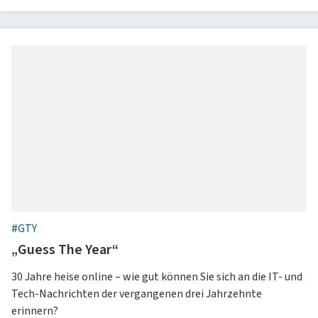
Anzeige
Special: Collaboration im KI-Zeitalter
heise medien
heise jobs
heise autos
Testberichte
Mein Abo
Newsletter
heise-Bot
Push
heise regioconcept
heise academy
bestenlisten
Meinungen
Netzwerktools
heise business services
heise download
tipps+tricks
iMonitor
Dunkles
Betriebssystemeinstellung
Helles
Sponsoring
heise preisvergleich
Schema
übernehmen
Schema
Loseblattwerke
Mediadaten
Tarifrechner
Spiele
Karriere
heise compaliate
Presse
#GTY
„Guess The Year“
30 Jahre heise online – wie gut können Sie sich an die IT- und
Tech-Nachrichten der vergangenen drei Jahrzehnte
erinnern?