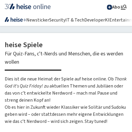
Abo
Newsticker
Security
IT & Tech
Developer
KI
Entertain
Suchen
heise Spiele
Für Quiz-Fans, c't-Nerds und Menschen, die es werden
wollen
Alle Magazine im
Browser lesen
Dies ist die neue Heimat der Spiele auf heise online. Ob
Thank
God it's Quiz Friday!
zu aktuellen Themen und Jubiläen oder
IT News
das von c’t entwickelte Nerdword – mach mal Pause und
streng deinen Kopf an!
Newsticker
Online-Magazine
Ob es hier in Zukunft wieder Klassiker wie Solitär und Sudoku
heise
+
Services
Hintergründe
geben wird – oder stattdessen mehr eigene Entwicklungen
wie das c’t Nerdword – wird sich zeigen. Stay tuned!
heise shop
Über uns
Telepolis
Ratgeber
Abo bestellen