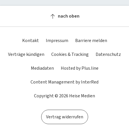
Newsletter
heise-Bot
Push
heise regioconcept
heise academy
bestenlisten
Meinungen
Netzwerktools
nach oben
heise business services
heise download
Dunkles
Betriebssystemeinstellung
Helles
tipps+tricks
iMonitor
Schema
übernehmen
Schema
Sponsoring
heise preisvergleich
Loseblattwerke
Kontakt
Impressum
Barriere melden
Mediadaten
Tarifrechner
Spiele
Verträge kündigen
Cookies & Tracking
Datenschutz
Karriere
heise compaliate
Mediadaten
Hosted by Plus.line
Presse
Content Management by InterRed
Copyright © 2026 Heise Medien
Vertrag widerrufen