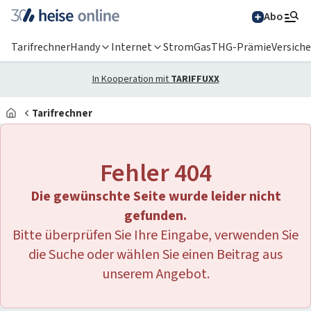
Abo
Tarifrechner
Handy
Internet
Strom
Gas
THG-Prämie
Versich
In Kooperation mit
TARIFFUXX
Tarifrechner
Alle Magazine im
Browser lesen
Fehler 404
IT News
Die gewünschte Seite wurde leider nicht
Newsticker
Online-Magazine
gefunden.
Bitte überprüfen Sie Ihre Eingabe, verwenden Sie
heise
+
Services
Hintergründe
die Suche oder wählen Sie einen Beitrag aus
heise shop
Über uns
Telepolis
Ratgeber
unserem Angebot.
Abo bestellen
Anzeige
Special: Collaboration im KI-Zeitalter
heise medien
heise jobs
heise autos
Testberichte
Mein Abo