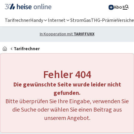
Abo
Tarifrechner
Handy
Internet
Strom
Gas
THG-Prämie
Versich
In Kooperation mit
TARIFFUXX
Tarifrechner
Alle Magazine im
Browser lesen
Fehler 404
IT News
Die gewünschte Seite wurde leider nicht
Newsticker
Online-Magazine
gefunden.
Bitte überprüfen Sie Ihre Eingabe, verwenden Sie
heise
+
Services
Hintergründe
die Suche oder wählen Sie einen Beitrag aus
heise shop
Über uns
Telepolis
Ratgeber
unserem Angebot.
Abo bestellen
Anzeige
Special: Collaboration im KI-Zeitalter
heise medien
heise jobs
heise autos
Testberichte
Mein Abo