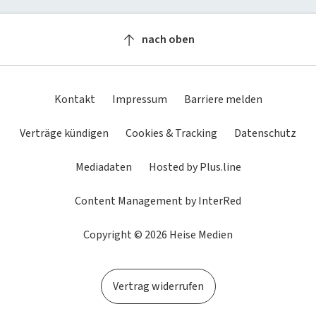
Newsletter
heise-Bot
Push
heise regioconcept
heise academy
bestenlisten
Meinungen
Netzwerktools
nach oben
heise business services
heise download
Dunkles
Betriebssystemeinstellung
Helles
tipps+tricks
iMonitor
Schema
übernehmen
Schema
Sponsoring
heise preisvergleich
Loseblattwerke
Kontakt
Impressum
Barriere melden
Mediadaten
Tarifrechner
Spiele
Verträge kündigen
Cookies & Tracking
Datenschutz
Karriere
heise compaliate
Mediadaten
Hosted by Plus.line
Presse
Content Management by InterRed
Copyright © 2026 Heise Medien
Vertrag widerrufen