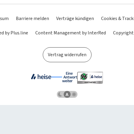
ssum
Barriere melden
Verträge kündigen
Cookies & Track
d by Plus.line
Content Management by InterRed
Copyright
Vertrag widerrufen
Dunkles
Betriebssystemeinstellung
Helles
Schema
übernehmen
Schema