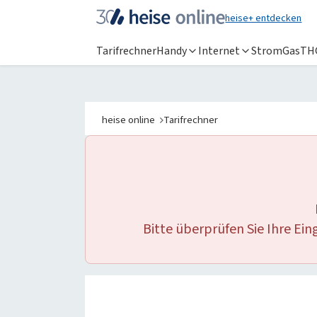
heise+ entdecken
Tarifrechner
Handy
Internet
Strom
Gas
TH
heise online
Tarifrechner
IT News
Online-Ma
Newsticker
heise
+
Hintergründe
Telepolis
Ratgeber
heise auto
Testberichte
bestenlist
Bitte überprüfen Sie Ihre Ei
Meinungen
tipps+trick
Anzeige
Special: Collaboration im KI-Zeitalter