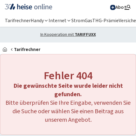
Abo
Tarifrechner
Handy
Internet
Strom
Gas
THG-Prämie
Versich
In Kooperation mit
TARIFFUXX
Tarifrechner
Alle Magazine im
Browser lesen
Fehler 404
IT News
Die gewünschte Seite wurde leider nicht
Newsticker
Online-Magazine
gefunden.
Bitte überprüfen Sie Ihre Eingabe, verwenden Sie
heise
+
Services
Hintergründe
die Suche oder wählen Sie einen Beitrag aus
heise shop
Über uns
Telepolis
Ratgeber
unserem Angebot.
Abo bestellen
Anzeige
Special: Collaboration im KI-Zeitalter
heise medien
heise jobs
heise autos
Testberichte
Mein Abo