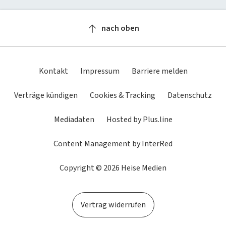
Newsletter
heise-Bot
Push
heise regioconcept
heise academy
bestenlisten
Meinungen
Netzwerktools
nach oben
heise business services
heise download
Dunkles
Betriebssystemeinstellung
Helles
tipps+tricks
iMonitor
Schema
übernehmen
Schema
Sponsoring
heise preisvergleich
Loseblattwerke
Kontakt
Impressum
Barriere melden
Mediadaten
Tarifrechner
Spiele
Verträge kündigen
Cookies & Tracking
Datenschutz
Karriere
heise compaliate
Mediadaten
Hosted by Plus.line
Presse
Content Management by InterRed
Copyright © 2026 Heise Medien
Vertrag widerrufen