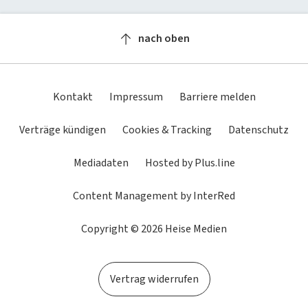
Newsletter
heise-Bot
Push
heise regioconcept
heise academy
bestenlisten
Meinungen
Netzwerktools
nach oben
heise business services
heise download
Dunkles
Betriebssystemeinstellung
Helles
tipps+tricks
iMonitor
Schema
übernehmen
Schema
Sponsoring
heise preisvergleich
Loseblattwerke
Kontakt
Impressum
Barriere melden
Mediadaten
Tarifrechner
Spiele
Verträge kündigen
Cookies & Tracking
Datenschutz
Karriere
heise compaliate
Mediadaten
Hosted by Plus.line
Presse
Content Management by InterRed
Copyright © 2026 Heise Medien
Vertrag widerrufen