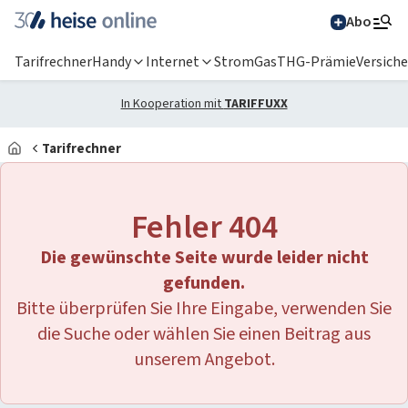
Abo
Tarifrechner
Handy
Internet
Strom
Gas
THG-Prämie
Versich
In Kooperation mit
TARIFFUXX
Tarifrechner
Alle Magazine im
Browser lesen
Fehler 404
IT News
Die gewünschte Seite wurde leider nicht
Newsticker
Online-Magazine
gefunden.
Bitte überprüfen Sie Ihre Eingabe, verwenden Sie
heise
+
Services
Hintergründe
die Suche oder wählen Sie einen Beitrag aus
heise shop
Über uns
Telepolis
Ratgeber
unserem Angebot.
Abo bestellen
Anzeige
Special: Collaboration im KI-Zeitalter
heise medien
heise jobs
heise autos
Testberichte
Mein Abo