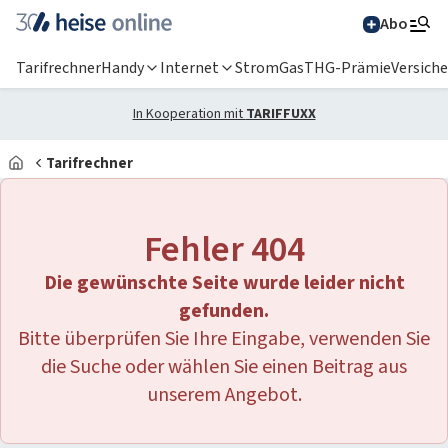
Abo
Tarifrechner
Handy
Internet
Strom
Gas
THG-Prämie
Versich
In Kooperation mit
TARIFFUXX
Tarifrechner
Alle Magazine im
Browser lesen
Fehler 404
IT News
Die gewünschte Seite wurde leider nicht
Newsticker
Online-Magazine
gefunden.
Bitte überprüfen Sie Ihre Eingabe, verwenden Sie
heise
+
Services
Hintergründe
die Suche oder wählen Sie einen Beitrag aus
heise shop
Über uns
Telepolis
Ratgeber
unserem Angebot.
Abo bestellen
Anzeige
Special: Collaboration im KI-Zeitalter
heise medien
heise jobs
heise autos
Testberichte
Mein Abo