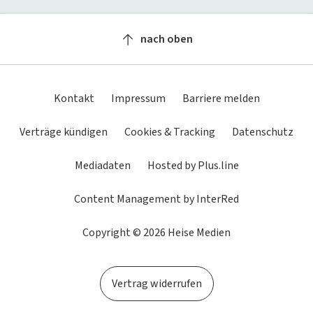
Newsletter
heise-Bot
Push
heise regioconcept
heise academy
bestenlisten
Meinungen
Netzwerktools
nach oben
heise business services
heise download
Dunkles
Betriebssystemeinstellung
Helles
tipps+tricks
iMonitor
Schema
übernehmen
Schema
Sponsoring
heise preisvergleich
Loseblattwerke
Kontakt
Impressum
Barriere melden
Mediadaten
Tarifrechner
Spiele
Verträge kündigen
Cookies & Tracking
Datenschutz
Karriere
heise compaliate
Mediadaten
Hosted by Plus.line
Presse
Content Management by InterRed
Copyright © 2026 Heise Medien
Vertrag widerrufen