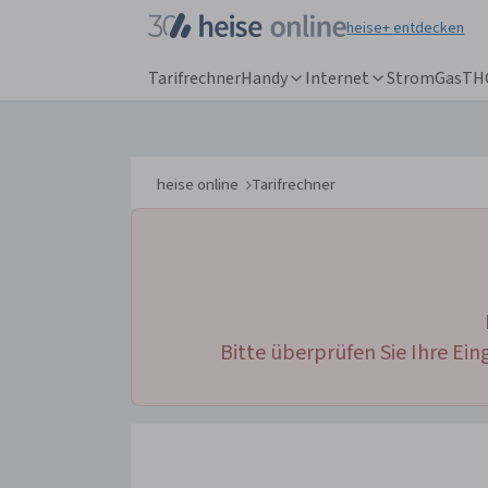
heise+ entdecken
Tarifrechner
Handy
Internet
Strom
Gas
TH
heise online
Tarifrechner
IT News
Online-Ma
Newsticker
heise
+
Hintergründe
Telepolis
Ratgeber
heise auto
Testberichte
bestenlist
Bitte überprüfen Sie Ihre Ei
Meinungen
tipps+trick
Anzeige
Special: Collaboration im KI-Zeitalter