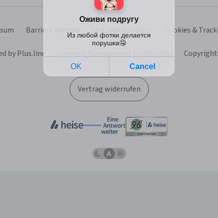
ssum
Barriere melden
Verträge kündigen
Cookies & Track
d by Plus.line
Content Management by InterRed
Copyright
Vertrag widerrufen
Dunkles
Betriebssystemeinstellung
Helles
Schema
übernehmen
Schema