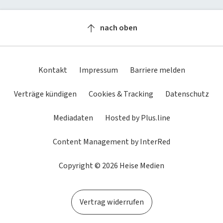
Newsletter
heise-Bot
Push
heise regioconcept
heise academy
bestenlisten
Meinungen
Netzwerktools
nach oben
heise business services
heise download
Dunkles
Betriebssystemeinstellung
Helles
tipps+tricks
iMonitor
Schema
übernehmen
Schema
Sponsoring
heise preisvergleich
Loseblattwerke
Kontakt
Impressum
Barriere melden
Mediadaten
Tarifrechner
Spiele
Verträge kündigen
Cookies & Tracking
Datenschutz
Karriere
heise compaliate
Mediadaten
Hosted by Plus.line
Presse
Content Management by InterRed
Copyright © 2026 Heise Medien
Vertrag widerrufen