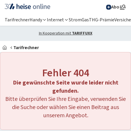
Abo
Tarifrechner
Handy
Internet
Strom
Gas
THG-Prämie
Versich
In Kooperation mit
TARIFFUXX
Tarifrechner
Alle Magazine im
Browser lesen
Fehler 404
IT News
Die gewünschte Seite wurde leider nicht
Newsticker
Online-Magazine
gefunden.
Bitte überprüfen Sie Ihre Eingabe, verwenden Sie
heise
+
Services
Hintergründe
die Suche oder wählen Sie einen Beitrag aus
heise shop
Über uns
Telepolis
Ratgeber
unserem Angebot.
Abo bestellen
Anzeige
Special: Collaboration im KI-Zeitalter
heise medien
heise jobs
heise autos
Testberichte
Mein Abo