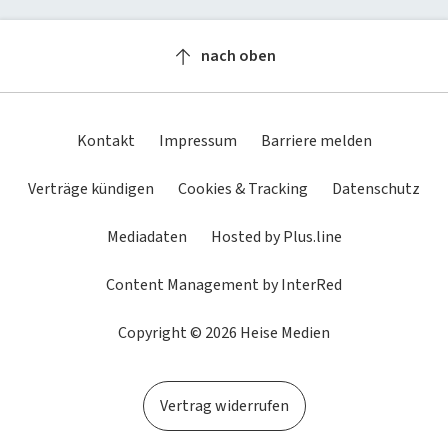
Newsletter
heise-Bot
Push
heise regioconcept
heise academy
bestenlisten
Meinungen
Netzwerktools
nach oben
heise business services
heise download
Dunkles
Betriebssystemeinstellung
Helles
tipps+tricks
iMonitor
Schema
übernehmen
Schema
Sponsoring
heise preisvergleich
Loseblattwerke
Kontakt
Impressum
Barriere melden
Mediadaten
Tarifrechner
Spiele
Verträge kündigen
Cookies & Tracking
Datenschutz
Karriere
heise compaliate
Mediadaten
Hosted by Plus.line
Presse
Content Management by InterRed
Copyright © 2026 Heise Medien
Vertrag widerrufen