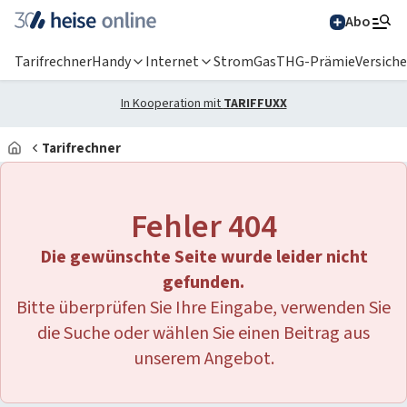
Abo
Tarifrechner
Handy
Internet
Strom
Gas
THG-Prämie
Versich
In Kooperation mit
TARIFFUXX
Tarifrechner
Alle Magazine im
Browser lesen
Fehler 404
IT News
Die gewünschte Seite wurde leider nicht
Newsticker
Online-Magazine
gefunden.
Bitte überprüfen Sie Ihre Eingabe, verwenden Sie
heise
+
Services
Hintergründe
die Suche oder wählen Sie einen Beitrag aus
heise shop
Über uns
Telepolis
Ratgeber
unserem Angebot.
Abo bestellen
Anzeige
Special: Collaboration im KI-Zeitalter
heise medien
heise jobs
heise autos
Testberichte
Mein Abo