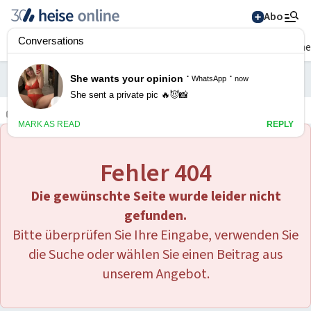
Abo
Tarifrechner
Handy
Internet
Strom
Gas
THG-Prämie
Versich
In Kooperation mit
TARIFFUXX
Tarifrechner
Alle Magazine im
Browser lesen
Fehler 404
IT News
Die gewünschte Seite wurde leider nicht
Newsticker
Online-Magazine
gefunden.
Bitte überprüfen Sie Ihre Eingabe, verwenden Sie
heise
+
Services
Hintergründe
die Suche oder wählen Sie einen Beitrag aus
heise shop
Über uns
Telepolis
Ratgeber
unserem Angebot.
Abo bestellen
Anzeige
Special: Collaboration im KI-Zeitalter
heise medien
heise jobs
heise autos
Testberichte
Mein Abo