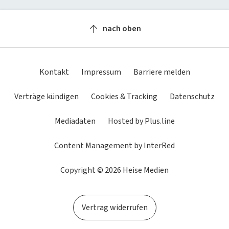
Newsletter
heise-Bot
Push
heise regioconcept
heise academy
bestenlisten
Meinungen
Netzwerktools
nach oben
heise business services
heise download
Dunkles
Betriebssystemeinstellung
Helles
tipps+tricks
iMonitor
Schema
übernehmen
Schema
Sponsoring
heise preisvergleich
Loseblattwerke
Kontakt
Impressum
Barriere melden
Mediadaten
Tarifrechner
Spiele
Verträge kündigen
Cookies & Tracking
Datenschutz
Karriere
heise compaliate
Mediadaten
Hosted by Plus.line
Presse
Content Management by InterRed
Copyright © 2026 Heise Medien
Vertrag widerrufen