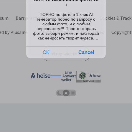
ssum
Barriere melden
Verträge kündigen
Cookies & Track
d by Plus.line
Content Management by InterRed
Copyright
Vertrag widerrufen
Dunkles
Betriebssystemeinstellung
Helles
Schema
übernehmen
Schema