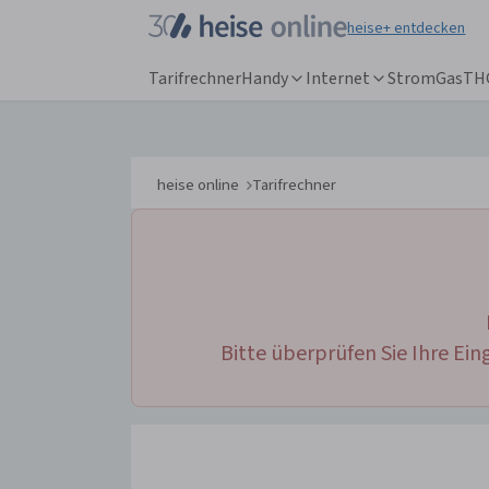
heise+ entdecken
Tarifrechner
Handy
Internet
Strom
Gas
TH
heise online
Tarifrechner
IT News
Online-Ma
Newsticker
heise
+
Hintergründe
Telepolis
Ratgeber
heise auto
Testberichte
bestenlist
Bitte überprüfen Sie Ihre Ei
Meinungen
tipps+trick
Anzeige
Special: Collaboration im KI-Zeitalter