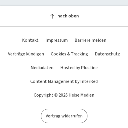
Newsletter
heise-Bot
Push
heise regioconcept
heise academy
bestenlisten
Meinungen
Netzwerktools
nach oben
heise business services
heise download
Dunkles
Betriebssystemeinstellung
Helles
tipps+tricks
iMonitor
Schema
übernehmen
Schema
Sponsoring
heise preisvergleich
Loseblattwerke
Kontakt
Impressum
Barriere melden
Mediadaten
Tarifrechner
Spiele
Verträge kündigen
Cookies & Tracking
Datenschutz
Karriere
heise compaliate
Mediadaten
Hosted by Plus.line
Presse
Content Management by InterRed
Copyright © 2026 Heise Medien
Vertrag widerrufen