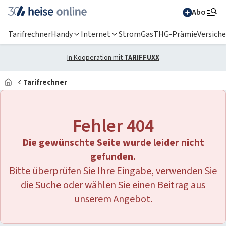
Abo
Tarifrechner
Handy
Internet
Strom
Gas
THG-Prämie
Versich
In Kooperation mit
TARIFFUXX
Tarifrechner
Alle Magazine im
Browser lesen
Fehler 404
IT News
Die gewünschte Seite wurde leider nicht
Newsticker
Online-Magazine
gefunden.
Bitte überprüfen Sie Ihre Eingabe, verwenden Sie
heise
+
Services
Hintergründe
die Suche oder wählen Sie einen Beitrag aus
heise shop
Über uns
Telepolis
Ratgeber
unserem Angebot.
Abo bestellen
Anzeige
Special: Collaboration im KI-Zeitalter
heise medien
heise jobs
heise autos
Testberichte
Mein Abo