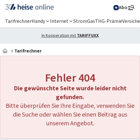
Abo
Tarifrechner
Handy
Internet
Strom
Gas
THG-Prämie
Versich
In Kooperation mit
TARIFFUXX
Tarifrechner
Alle Magazine im
Browser lesen
Fehler 404
IT News
Die gewünschte Seite wurde leider nicht
Newsticker
Online-Magazine
gefunden.
Bitte überprüfen Sie Ihre Eingabe, verwenden Sie
heise
+
Services
Hintergründe
die Suche oder wählen Sie einen Beitrag aus
heise shop
Über uns
Telepolis
Ratgeber
unserem Angebot.
Abo bestellen
Anzeige
Special: Collaboration im KI-Zeitalter
heise medien
heise jobs
heise autos
Testberichte
Mein Abo