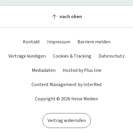
Newsletter
heise-Bot
Push
heise regioconcept
heise academy
bestenlisten
Meinungen
Netzwerktools
nach oben
heise business services
heise download
Dunkles
Betriebssystemeinstellung
Helles
tipps+tricks
iMonitor
Schema
übernehmen
Schema
Sponsoring
heise preisvergleich
Loseblattwerke
Kontakt
Impressum
Barriere melden
Mediadaten
Tarifrechner
Spiele
Verträge kündigen
Cookies & Tracking
Datenschutz
Karriere
heise compaliate
Mediadaten
Hosted by Plus.line
Presse
Content Management by InterRed
Copyright © 2026 Heise Medien
Vertrag widerrufen