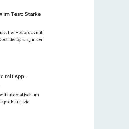
im Test: Starke
rsteller Roborock mit
och der Sprung in den
te mit App-
t
 vollautomatisch um
usprobiert, wie