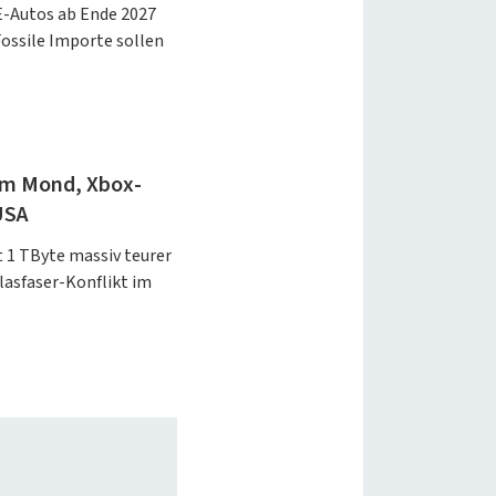
 E-Autos ab Ende 2027
ossile Importe sollen
em Mond, Xbox-
USA
 1 TByte massiv teurer
lasfaser-Konflikt im