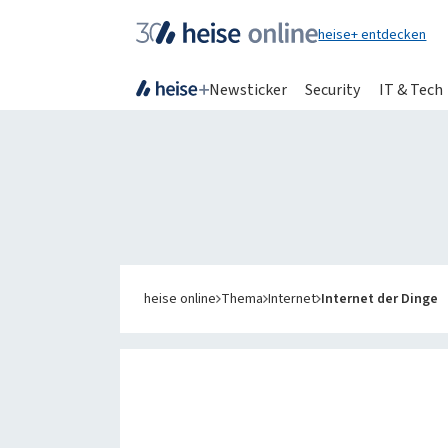
heise+ entdecken
Newsticker
Security
IT & Tech
IT News
Online-Ma
Newsticker
heise
+
Hintergründe
Telepolis
Ratgeber
heise auto
heise online
Thema
Internet
Internet der Dinge
Testberichte
bestenlist
Meinungen
tipps+trick
Anzeige
Special: Collaboration im KI-Zeitalter