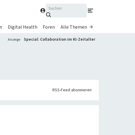
Suchen
n
Digital Health
Foren
Alle Themen
Alle Magazine im Browser
Special: Collaboration im KI-Zeitalter
Anzeige
lesen
Über uns
n
heise medien
heise regioconcept
ls
heise business services
RSS-Feed abonnieren
Sponsoring
rke
Mediadaten
Karriere
Presse
heise-Bot
Push
-Nachrichten