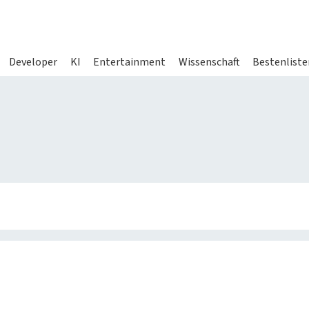
Developer
KI
Entertainment
Wissenschaft
Bestenliste
gazine
Services
heise shop
Abo bestelle
heise jobs
Mein Abo
s
heise academy
Netzwerktoo
en
heise download
iMonitor
s
heise preisvergleich
Loseblattwe
Tarifrechner
Spiele
heise compaliate
Newsletter