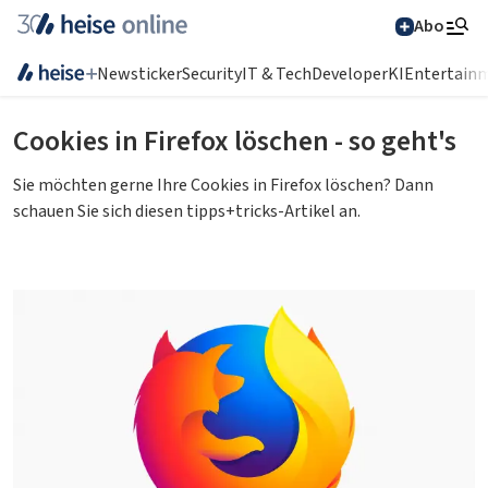
Abo
Newsticker
Security
IT & Tech
Developer
KI
Entertain
Suchen
Cookies in Firefox löschen - so geht's
Sie möchten gerne Ihre Cookies in Firefox löschen? Dann
schauen Sie sich diesen tipps+tricks-Artikel an.
Alle Magazine im
Browser lesen
vorlesen
IT News
Newsticker
Online-Magazine
heise
+
Services
Hintergründe
heise shop
Über uns
Telepolis
Ratgeber
Abo bestellen