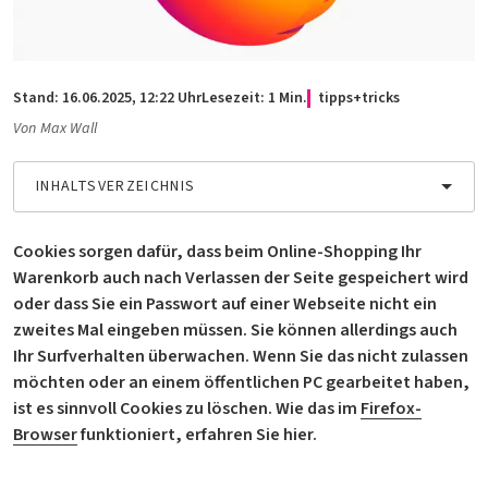
Anzeige
Special: Collaboration im KI-Zeitalter
heise medien
heise jobs
heise autos
Testberichte
Mein Abo
Newsletter
heise-Bot
Push
heise regioconcept
heise academy
bestenlisten
Meinungen
Netzwerktools
Stand:
16.06.2025,
12:22
Uhr
Lesezeit: 1 Min.
tipps+tricks
heise business services
heise download
tipps+tricks
Von
Max Wall
iMonitor
Dunkles
Betriebssystemeinstellung
Helles
Sponsoring
heise preisvergleich
Schema
übernehmen
Schema
Loseblattwerke
INHALTSVERZEICHNIS
Mediadaten
Tarifrechner
Spiele
Cookies in Firefox löschen - so geht's
Cookies sorgen dafür, dass beim Online-Shopping Ihr
Karriere
heise compaliate
So löschen Sie Cookies in Firefox
Warenkorb auch nach Verlassen der Seite gespeichert wird
oder dass Sie ein Passwort auf einer Webseite nicht ein
Kurzanleitung: Firefox-Cookies am Desktop löschen
Presse
zweites Mal eingeben müssen. Sie können allerdings auch
Kurzanleitung: Firefox-Cookies am Smartphone löschen
Ihr Surfverhalten überwachen. Wenn Sie das nicht zulassen
möchten oder an einem öffentlichen PC gearbeitet haben,
ist es sinnvoll Cookies zu löschen. Wie das im
Firefox-
Browser
funktioniert, erfahren Sie hier.