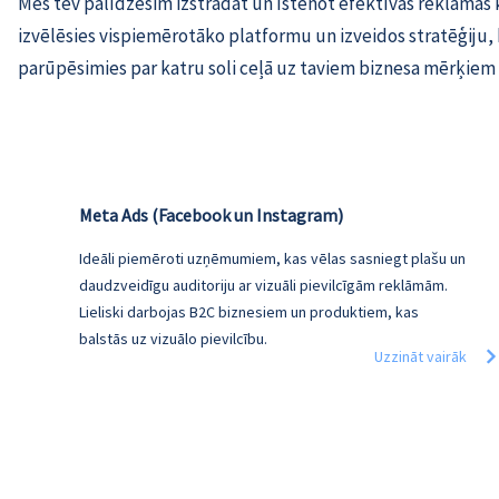
Mēs tev palīdzēsim izstrādāt un īstenot efektīvas reklāma
izvēlēsies vispiemērotāko platformu un izveidos stratēģiju,
parūpēsimies par katru soli ceļā uz taviem biznesa mērķi
Meta Ads (Facebook un Instagram)
Ideāli piemēroti uzņēmumiem, kas vēlas sasniegt plašu un
daudzveidīgu auditoriju ar vizuāli pievilcīgām reklāmām.
Lieliski darbojas B2C biznesiem un produktiem, kas
balstās uz vizuālo pievilcību.
Uzzināt vairāk