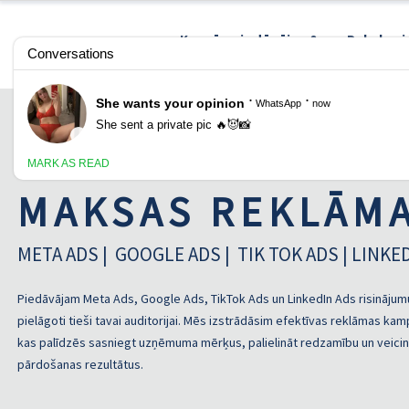
Ko mēs piedāvājam?
Pakalpoj
MAKSAS REKLĀM
META ADS | GOOGLE ADS | TIK TOK ADS | LINKE
Piedāvājam Meta Ads, Google Ads, TikTok Ads un LinkedIn Ads risinājum
pielāgoti tieši tavai auditorijai. Mēs izstrādāsim efektīvas reklāmas ka
kas palīdzēs sasniegt uzņēmuma mērķus, palielināt redzamību un veicin
pārdošanas rezultātus.