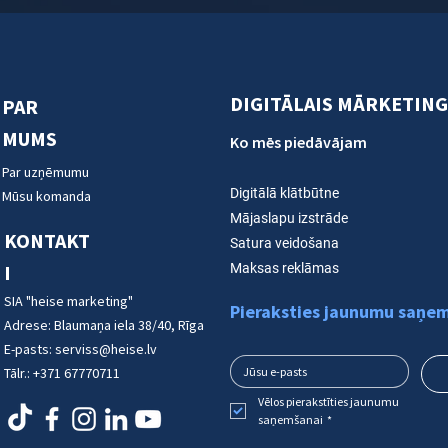
DIGITĀLAIS MĀRKETIN
PAR
MUMS
Ko mēs piedāvājam
Par uzņēmumu
Digitālā klātbūtne
Mūsu komanda
Mājaslapu izstrāde
KONTAKT
Satura veidošana
I
Maksas reklāmas
SIA "heise marketing"
Pieraksties jaunumu saņem
Adrese:
Blaumaņa iela 38/40, Rīga
E-pasts:
serviss@heise.lv
Tālr.:
+371 67770711
Vēlos pierakstīties jaunumu 
saņemšanai
*