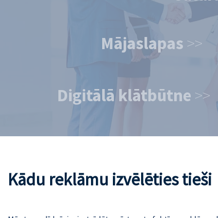
Mājaslapas
>>
Digitālā klātbūtne
>>
Kādu reklāmu izvēlēties tieš