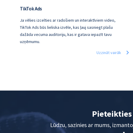
TikTok Ads
Ja vēlies izcelties ar radošiem un interaktīviem video,
TikTok Ads būs lieliska izvēle, kas ļauj sasniegt plašu
dažāda vecuma auditoriju, kas ir gatava iepazīt tavu
uzņēmumu.
Uzzināt vairāk
Pieteiktie
Lūdzu, sazinies ar mums, izmant