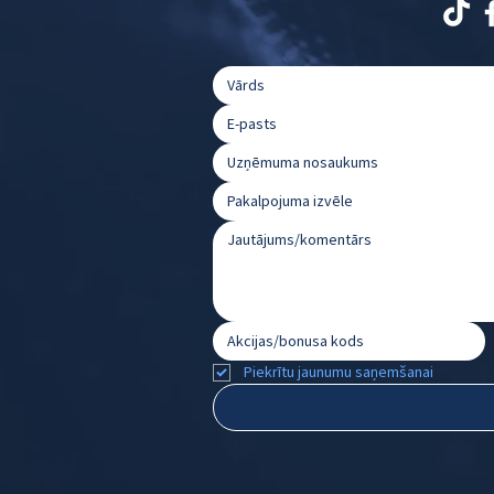
Pakalpojuma izvēle
Piekrītu jaunumu saņemšanai