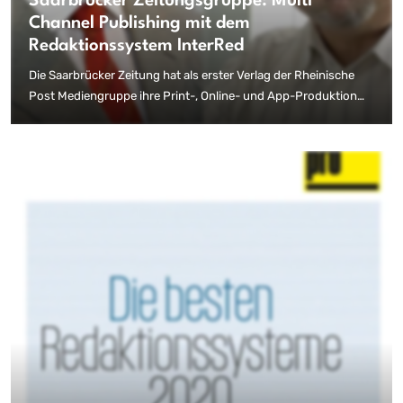
Saarbrücker Zeitungsgruppe: Multi
Channel Publishing mit dem
Redaktionssystem InterRed
Die Saarbrücker Zeitung hat als erster Verlag der Rheinische
Post Mediengruppe ihre Print-, Online- und App-Produktion
erfolgreich auf die Publishinglösung InterRed umgestellt.
Insgesamt 7 Verlage setzen zukünftig für ihre gedruckten und
digitalen Medien unternehmensübergreifend auf ein
gemeinsames, zentrales Redaktionssystem. Das Großprojekt
mit dem Namen GERA16 hat damit gleich mehrere Meilensteine
pünktlich erreicht.