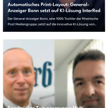
Automatisches Print-Layout: General-
Anzeiger Bonn setzt auf KI-Lösung InterRed
Der General-Anzeiger Bonn, eine 100% Tochter der Rheinische
Post Mediengruppe, setzt auf die innovative KI-Lösung von
InterRed, um seine Printproduktion mittelfristig zu
automatisieren. Die Technologie ermöglicht das automatische
Seitenlayout von Zeitungen und E-Paper, was zu einer
enormen Zeitersparnis und gleichzeitigem Erhalt des typischen
Erscheinungsbilds der Printprodukte führt. Die Lösung wird
auch bei den anderen unter dem Dach der Mediengruppe
publizierten Titeln (Rheinische Post,