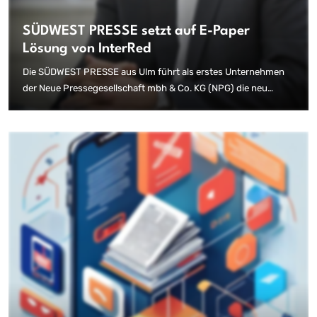
SÜDWEST PRESSE setzt auf E-Paper
Lösung von InterRed
Die SÜDWEST PRESSE aus Ulm führt als erstes Unternehmen
der Neue Pressegesellschaft mbh & Co. KG (NPG) die neu
entwickelte E-Paper Lösung von InterRed ein. Damit werden,
vollautomatisiert und ohne Mehraufwand, digitale Ausgaben
der Tageszeitung für die Website-, sowie als Smartphone- und
Tablet-App generiert. Durch integrierte Funktionen wie die
Anreicherung mit Multimediainhalten oder den innovativen
Lesemodus bietet die InterRed-Lösung weit mehr als übliche
E-Paper-Konzepte. Die anderen