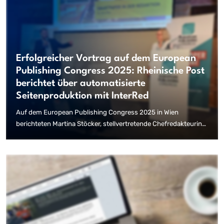
Erfolgreicher Vortrag auf dem European
Publishing Congress 2025: Rheinische Post
berichtet über automatisierte
Seitenproduktion mit InterRed
Auf dem European Publishing Congress 2025 in Wien
berichteten Martina Stöcker, stellvertretende Chefredakteurin
der Rheinischen Post Mediengruppe, und Manuel Terpelle,
Senior Consultant bei InterRed, über ihre gemeinsamen
Erfahrungen mit der automatisierten Printproduktion mithilfe
von InterRed SmartPaper. Die spannende Session ist jetzt auch
als Podcast verfügbar.