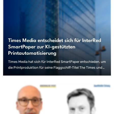
Times Media entscheidet sich für InterRed
SmartPaper zur KI-gestützten
Printautomatisierung
Times Media hat sich für InterRed SmartPaper entschieden, um
die Printproduktion für seine Flaggschiff-Titel The Times und
The Sunday Times zu automatisieren. Dies ist ein bedeutender
Schritt hin zum Einsatz innovativer KI-Lösungen im
Zeitungswesen. Nach einer umfassenden Bewertung der
technischen und produktionstechnischen Anforderungen
entschied sich der Verlag für InterRed SmartPaper, um die
Erstellung von Printausgaben direkt aus redaktionellen
Inhalten zu optimieren.