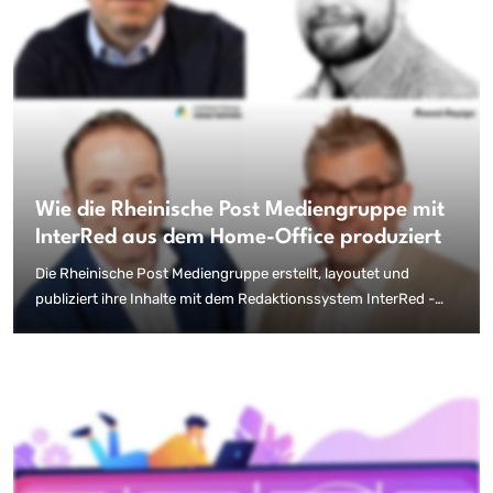
Wie die Rheinische Post Mediengruppe mit
InterRed aus dem Home-Office produziert
Die Rheinische Post Mediengruppe erstellt, layoutet und
publiziert ihre Inhalte mit dem Redaktionssystem InterRed -
auch aus dem Home-Office heraus. Aufgrund der aktuellen
Situation wird vernetztes und standortunabhängiges Arbeiten
immer wichtiger - auch für Verlage. Dass dies mit der richtigen
Technik möglich ist, zeigen Beispiele unterschiedlicher
Zeitungen und Redaktionen aus der Verlagsgruppe.