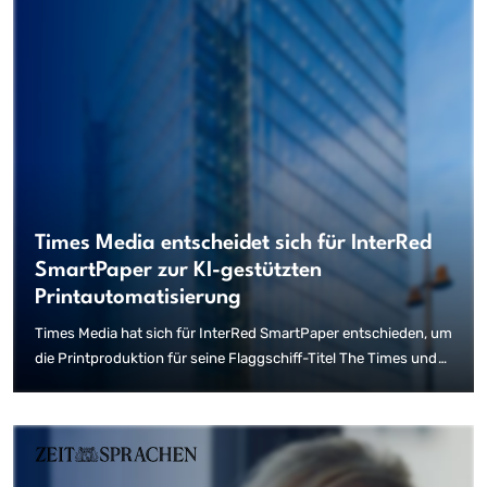
Times Media entscheidet sich für InterRed
SmartPaper zur KI-gestützten
Printautomatisierung
Times Media hat sich für InterRed SmartPaper entschieden, um
die Printproduktion für seine Flaggschiff-Titel The Times und
The Sunday Times zu automatisieren. Dies ist ein bedeutender
Schritt hin zum Einsatz innovativer KI-Lösungen im
Zeitungswesen. Nach einer umfassenden Bewertung der
technischen und produktionstechnischen Anforderungen
entschied sich der Verlag für InterRed SmartPaper, um die