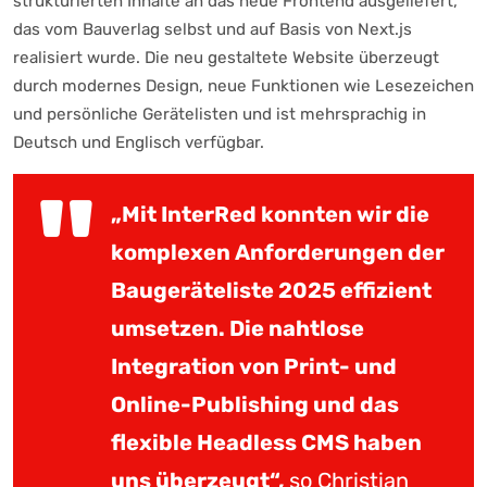
strukturierten Inhalte an das neue Frontend ausgeliefert,
das vom Bauverlag selbst und auf Basis von Next.js
realisiert wurde. Die neu gestaltete Website überzeugt
durch modernes Design, neue Funktionen wie Lesezeichen
und persönliche Gerätelisten und ist mehrsprachig in
Deutsch und Englisch verfügbar.
„Mit InterRed konnten wir die
komplexen Anforderungen der
Baugeräteliste 2025 effizient
umsetzen. Die nahtlose
Integration von Print- und
Online-Publishing und das
flexible Headless CMS haben
uns überzeugt“,
so Christian