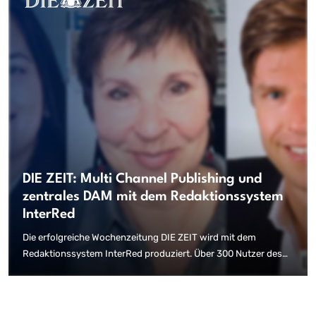
neue Funktionen der Zeitschriftenproduktion zurückgreifen
und diese für die wöchentlich erscheinenden Ausgaben
nutzen.
DIE ZEIT: Multi Channel Publishing und
zentrales DAM mit dem Redaktionssystem
InterRed
Die erfolgreiche Wochenzeitung DIE ZEIT wird mit dem
Redaktionssystem InterRed produziert. Über 300 Nutzer des
Redaktionssystems, mehr als 25 Lokalvarianten und Magazine,
hochqualitative Inhalte, steigende Auflagenzahlen und
intelligente Workflows: die Einführung der neuen