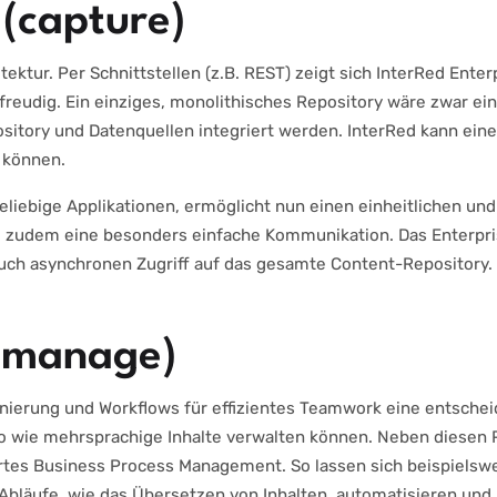
(capture)
itektur. Per Schnittstellen (z.B. REST) zeigt sich InterRed Ent
reudig. Ein einziges, monolithisches Repository wäre zwar ei
ository und Datenquellen integriert werden. InterRed kann ein
 können.
eliebige Applikationen, ermöglicht nun einen einheitlichen un
Red zudem eine besonders einfache Kommunikation. Das Enterp
uch asynchronen Zugriff auf das gesamte Content-Repository.
(manage)
ionierung und Workflows für effizientes Teamwork eine entsch
so wie mehrsprachige Inhalte verwalten können. Neben diesen P
ertes Business Process Management. So lassen sich beispielswe
Abläufe, wie das Übersetzen von Inhalten, automatisieren und