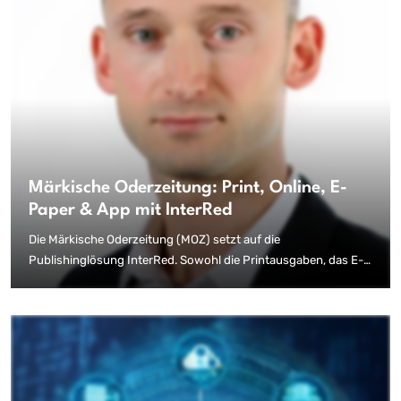
Märkische Oderzeitung: Print, Online, E-
Paper & App mit InterRed
Die Märkische Oderzeitung (MOZ) setzt auf die
Publishinglösung InterRed. Sowohl die Printausgaben, das E-
Paper in seinen zahlreichen Lokalvarianten als auch die Website
und die App werden mit InterRed erstellt und publiziert. Die
Implementierung des Systems für den digitalen Ausgabekanal
ging nun mit einem umfangreichen Website-Relaunch einher.
Dabei bleibt die Redaktion in ihrer Content Strategie
vollkommen flexibel.