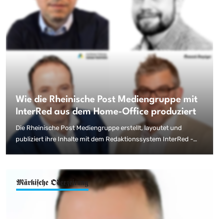
Wie die Rheinische Post Mediengruppe mit
InterRed aus dem Home-Office produziert
Die Rheinische Post Mediengruppe erstellt, layoutet und
publiziert ihre Inhalte mit dem Redaktionssystem InterRed -
auch aus dem Home-Office heraus. Aufgrund der aktuellen
Situation wird vernetztes und standortunabhängiges Arbeiten
immer wichtiger - auch für Verlage. Dass dies mit der richtigen
Technik möglich ist, zeigen Beispiele unterschiedlicher
Zeitungen und Redaktionen aus der Verlagsgruppe.