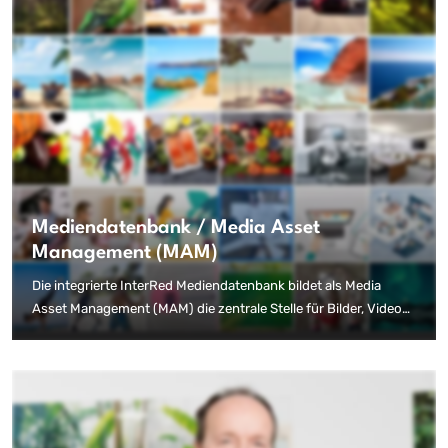
Mediendatenbank / Media Asset
Management (MAM)
Die integrierte InterRed Mediendatenbank bildet als Media
Asset Management (MAM) die zentrale Stelle für Bilder, Videos,
Audiodateien, Dokumente und andere Assets. Hier erhalten alle
InterRed-Nutzer, abhängig von ihren jeweiligen Rollen und
Rechten, Zugriff auf Medieninhalte, um diese für die
unterschiedlichen Ausgabekanäle zu bearbeiten, zu verwenden
und vielfältige Informationen und Metadaten abzurufen.