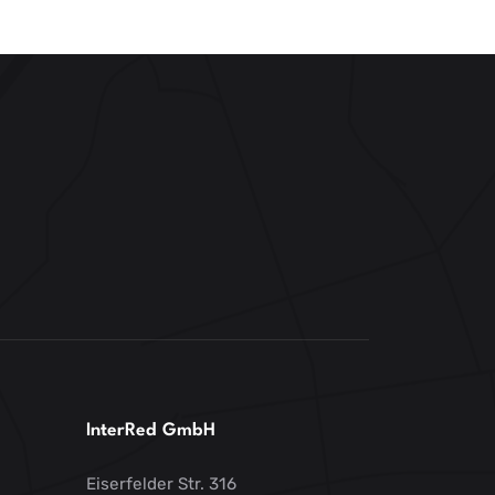
abhängig von ihren jeweiligen Rollen und Rechten,
Zugriff auf Medieninhalte, um diese für die
unterschiedlichen Ausgabekanäle zu bearbeiten, zu
verwenden und vielfältige Informationen und
Metadaten abzurufen.
InterRed GmbH
Eiserfelder Str. 316