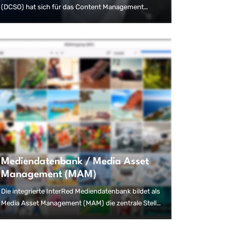
(DCSO) hat sich für das Content Management
System InterRed entschieden. Von vier Dax-
Konzernen gegründet, um Europa vor digitalen
Übergriffen zu schützen, verwendet DCSO die
InterRed-Lösung, um Assets der für Kunden
angebotenen Dienstleistungen zentral zu
verwalten.
Mediendatenbank / Media Asset
Management (MAM)
Die integrierte InterRed Mediendatenbank bildet als
Media Asset Management (MAM) die zentrale Stelle
für Bilder, Videos, Audiodateien, Dokumente und
andere Assets. Hier erhalten alle InterRed-Nutzer,