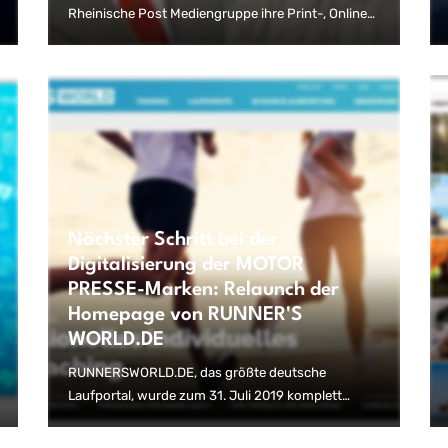
Rheinische Post Mediengruppe ihre Print-, Online-
und App-Produktion erfolgreich auf die
Publishinglösung InterRed umgestellt. Insgesamt 7
Verlage setzen zukünftig für ihre gedruckten und
digitalen Medien unternehmensübergreifend auf
ein gemeinsames, zentrales Redaktionssystem.
Das Großprojekt mit dem Namen GERA16 hat damit
gleich mehrere Meilensteine pünktlich erreicht.
Nächster Schritt bei der
Digitalisierung der MOTOR
PRESSE-Marken: Relaunch der
Homepage von RUNNER'S
WORLD.DE
RUNNERSWORLD.DE, das größte deutsche
Laufportal, wurde zum 31. Juli 2019 komplett
überarbeitet. Direkt erlebbar wird das durch die
neue Optik. Frische Farben, opulente Bilder und