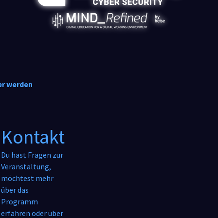
er werden
Kontakt
Du hast Fragen zur
Veranstaltung,
möchtest mehr
über das
Programm
FormFailedToLoadCors
erfahren oder über