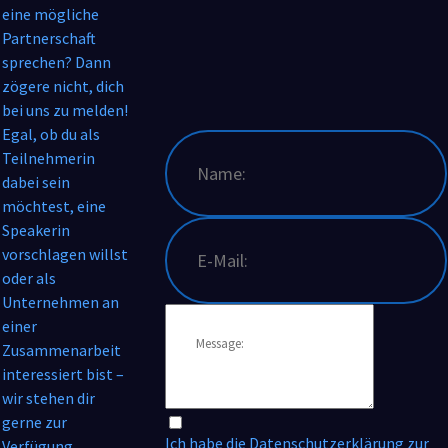
LearnMore
eine mögliche
Partnerschaft
EnableFormHostingText
EnableFormHostingLinkText
sprechen? Dann
zögere nicht, dich
bei uns zu melden!
Egal, ob du als
Teilnehmerin
dabei sein
möchtest, eine
Speakerin
vorschlagen willst
oder als
Unternehmen an
einer
Zusammenarbeit
interessiert bist –
wir stehen dir
gerne zur
Ich habe die
Datenschutzerklärung
zur
Verfügung.