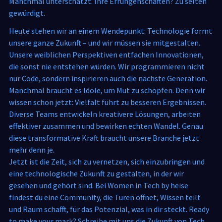
Manchmal unterschätzt. Ihre Errungenschaften? Zu selten
gewürdigt.
Heute stehen wir an einem Wendepunkt: Technologie formt
unsere ganze Zukunft – und wir müssen sie mitgestalten.
Unsere weiblichen Perspektiven entfachen Innovationen,
die sonst nie entstehen würden. Wir programmieren nicht
nur Code, sondern inspirieren auch die nächste Generation.
Manchmal braucht es Idole, um Mut zu schöpfen. Denn wir
wissen schon jetzt: Vielfalt führt zu besseren Ergebnissen.
Diverse Teams entwickeln kreativere Lösungen, arbeiten
effektiver zusammen und bewirken echten Wandel. Genau
diese transformative Kraft braucht unsere Branche jetzt
mehr denn je.
Jetzt ist die Zeit, sich zu vernetzen, sich einzubringen und
eine technologische Zukunft zu gestalten, in der wir
gesehen und gehört sind. Bei Women in Tech by heise
findest du eine Community, die Türen öffnet, Wissen teilt
und Raum schafft, für das Potenzial, was in dir steckt. Ready
to make your mark? Schreibe mit uns die Zukunft von Tech.