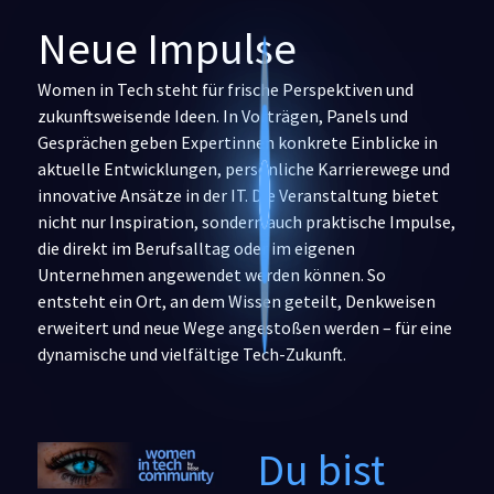
Neue Impulse
4
3
Women in Tech steht für frische Perspektiven und
zukunftsweisende Ideen. In Vorträgen, Panels und
2
Gesprächen geben Expertinnen konkrete Einblicke in
aktuelle Entwicklungen, persönliche Karrierewege und
1
innovative Ansätze in der IT. Die Veranstaltung bietet
nicht nur Inspiration, sondern auch praktische Impulse,
die direkt im Berufsalltag oder im eigenen
Unternehmen angewendet werden können. So
entsteht ein Ort, an dem Wissen geteilt, Denkweisen
erweitert und neue Wege angestoßen werden – für eine
dynamische und vielfältige Tech-Zukunft.
Du bist