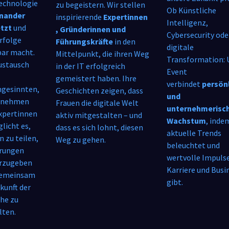
echnologie
zu begeistern. Wir stellen
Ob Künstliche
nander
inspirierende
Expertinnen
Intelligenz,
tzt
und
, Gründerinnen und
Cybersecurity ode
Erfolge
Führungskräfte
in den
digitale
bar macht.
Mittelpunkt, die ihren Weg
Transformation: 
ustausch
in der IT erfolgreich
Event
gemeistert haben. Ihre
verbindet
persön
hgesinnten,
Geschichten zeigen, dass
und
rnehmen
Frauen die digitale Welt
unternehmerisc
xpertinnen
aktiv mitgestalten – und
Wachstum
, inde
licht es,
dass es sich lohnt, diesen
aktuelle Trends
n zu teilen,
Weg zu gehen.
beleuchtet und
rungen
wertvolle Impulse
rzugeben
Karriere und Busi
gemeinsam
gibt.
kunft der
he zu
lten.