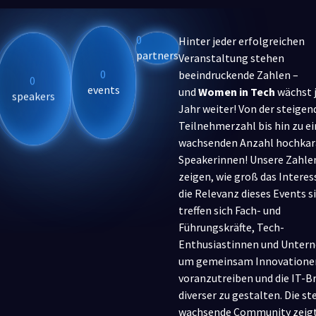
Hinter jeder erfolgreichen
0
Veranstaltung stehen
partners
beeindruckende Zahlen –
0
0
und
Women in Tech
wächst 
events
speakers
Jahr weiter! Von der steige
Teilnehmerzahl bis hin zu ei
wachsenden Anzahl hochkar
Speakerinnen! Unsere Zahle
zeigen, wie groß das Interes
die Relevanz dieses Events si
treffen sich Fach- und
Führungskräfte, Tech-
Enthusiastinnen und Unter
um gemeinsam Innovatione
voranzutreiben und die IT-B
diverser zu gestalten. Die st
wachsende Community zeigt