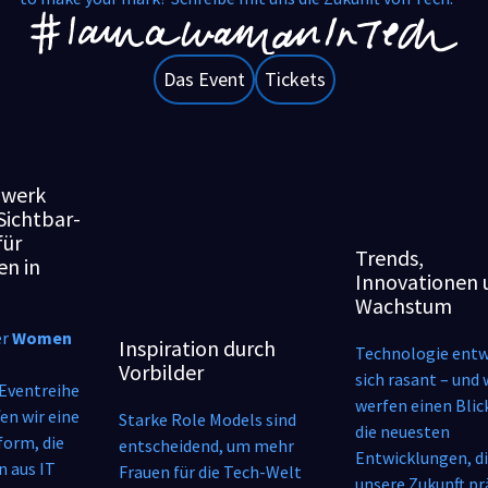
Das Event
Tickets
zwerk
Sicht­bar­
für
Trends,
en in
Innovationen 
h
Wachstum
er
Women
Inspiration durch
Technologie entw
Vorbilder
sich rasant – und 
Eventreihe
werfen einen Blic
en wir eine
Starke Role Models sind
die neuesten
form, die
entscheidend, um mehr
Entwicklungen, d
n aus IT
Frauen für die Tech-Welt
unsere Zukunft pr