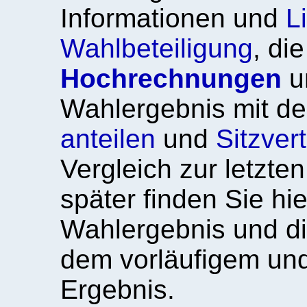
Informationen und
L
Wahlbeteiligung
, di
Hochrechnungen
u
Wahlergebnis mit d
anteilen
und
Sitzver
Vergleich zur letzt
später finden Sie hi
Wahlergebnis
und d
dem vorläufigem un
Ergebnis.