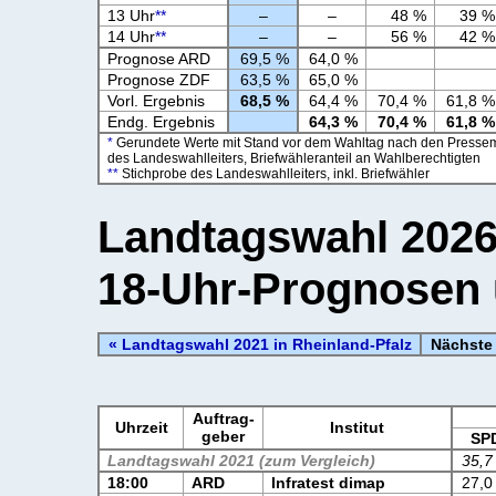
13 Uhr
**
–
–
48 %
39 %
14 Uhr
**
–
–
56 %
42 %
Prognose ARD
69,5 %
64,0 %
Prognose ZDF
63,5 %
65,0 %
Vorl. Ergebnis
68,5 %
64,4 %
70,4 %
61,8 %
Endg. Ergebnis
64,3 %
70,4 %
61,8 %
*
Gerundete Werte mit Stand vor dem Wahltag nach den Pressem
des Landeswahlleiters, Briefwähleranteil an Wahlberechtigten
**
Stichprobe des Landeswahlleiters, inkl. Briefwähler
Landtagswahl 2026 
18-Uhr-Prognosen
« Landtagswahl 2021 in Rheinland-Pfalz
Nächste 
Auftrag-
Uhrzeit
Institut
geber
SP
Landtagswahl 2021 (zum Vergleich)
35,7
18:00
ARD
Infratest dimap
27,0