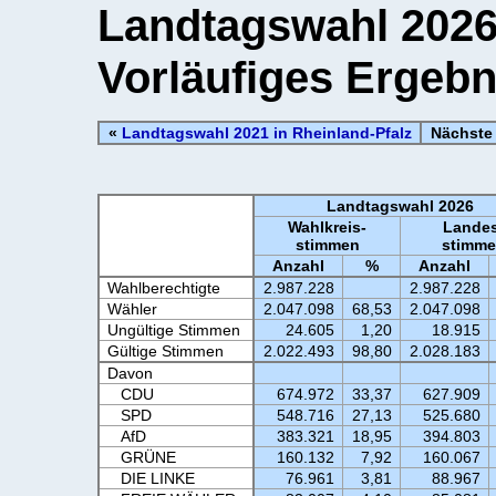
Landtagswahl 2026 
Vorläufiges Ergebn
«
Landtagswahl 2021 in Rheinland-Pfalz
Nächste 
Landtagswahl 2026
Wahlkreis-
Landes
stimmen
stimm
Anzahl
%
Anzahl
Wahlberechtigte
2.987.228
2.987.228
Wähler
2.047.098
68,53
2.047.098
Ungültige Stimmen
24.605
1,20
18.915
Gültige Stimmen
2.022.493
98,80
2.028.183
Davon
CDU
674.972
33,37
627.909
SPD
548.716
27,13
525.680
AfD
383.321
18,95
394.803
GRÜNE
160.132
7,92
160.067
DIE LINKE
76.961
3,81
88.967