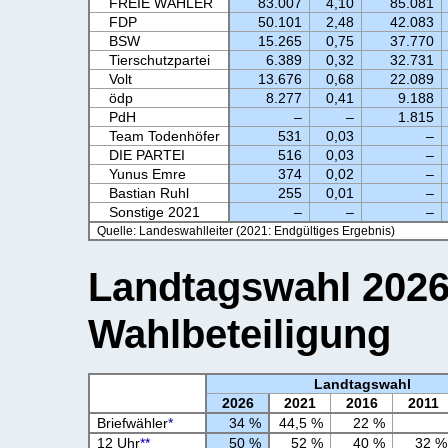
FREIE WÄHLER
83.007
4,10
85.081
FDP
50.101
2,48
42.083
BSW
15.265
0,75
37.770
Tierschutzpartei
6.389
0,32
32.731
Volt
13.676
0,68
22.089
ödp
8.277
0,41
9.188
PdH
–
–
1.815
Team Todenhöfer
531
0,03
–
DIE PARTEI
516
0,03
–
Yunus Emre
374
0,02
–
Bastian Ruhl
255
0,01
–
Sonstige 2021
–
–
–
Quelle: Landeswahlleiter (2021: Endgültiges Ergebnis)
Landtagswahl 2026 
Wahlbeteiligung
Landtagswahl
2026
2021
2016
2011
Briefwähler
*
34 %
44,5 %
22 %
12 Uhr
**
50 %
52 %
40 %
32 %