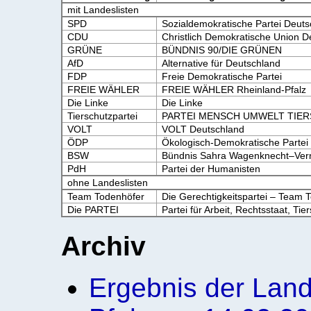
mit Landeslisten
SPD
Sozialdemokratische Partei Deut
CDU
Christlich Demokratische Union D
GRÜNE
BÜNDNIS 90/DIE GRÜNEN
AfD
Alternative für Deutschland
FDP
Freie Demokratische Partei
FREIE WÄHLER
FREIE WÄHLER Rheinland-Pfalz
Die Linke
Die Linke
Tierschutzpartei
PARTEI MENSCH UMWELT TIE
VOLT
VOLT Deutschland
ÖDP
Ökologisch-Demokratische Partei
BSW
Bündnis Sahra Wagenknecht–Vernu
PdH
Partei der Humanisten
ohne Landeslisten
Team Todenhöfer
Die Gerechtigkeitspartei – Team 
Die PARTEI
Partei für Arbeit, Rechtsstaat, Ti
Archiv
Ergebnis der Land