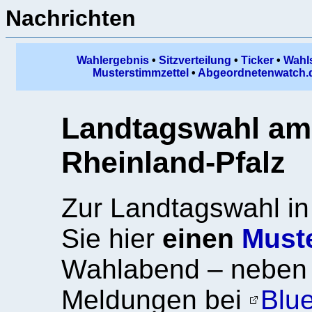
Nachrichten
Wahlergebnis
•
Sitzverteilung
•
Ticker
•
Wahl
Musterstimmzettel
•
Abgeordnetenwatch.
Landtagswahl am 
Rheinland-Pfalz
Zur Landtagswahl in
Sie hier
einen
Must
Wahlabend – nebe
Meldungen bei
Blu