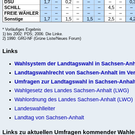
DSU
1,7
–
0,2
–
–
–
–
–
0,
SCHILL
–
–
–
–
–
–
4,5
–
–
FREIE WÄHLER
–
–
–
–
–
–
–
–
–
Sonstige
1,7
–
1,5
–
1,5
–
2,5
–
4,
* Vorläufiges Ergebnis
1) bis 2002: PDS; 2006: Die Linke.
2) 1990: GRÜ-NF (Grüne Liste/Neues Forum)
Links
Wahlsystem der Landtagswahl in Sachsen-Anh
Landtagswahlrecht von Sachsen-Anhalt im Ver
Umfragen zur Landtagswahl in Sachsen-Anhal
Wahlgesetz des Landes Sachsen-Anhalt (LWG)
Wahlordnung des Landes Sachsen-Anhalt (LWO)
Landeswahlleiter
Landtag von Sachsen-Anhalt
Links zu aktuellen Umfragen kommender Wahle