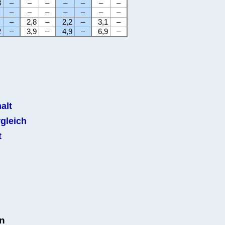
3
–
–
–
–
–
–
–
–
–
–
–
–
–
–
–
2,8
–
2,2
–
3,1
–
2
–
3,9
–
4,9
–
6,9
–
alt
gleich
t
n