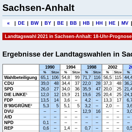
Sachsen-Anhalt
«
|
DE
|
BW
|
BY
|
BE
|
BB
|
HB
|
HH
|
HE
|
MV
Landtagswahl 2021 in Sachsen-Anhalt:
18-Uhr-Prognos
Ergebnisse der Landtagswahlen in Sa
1990
1994
1998
2002
2
%
Sitze
%
Sitze
%
Sitze
%
Sitze
%
Wahlbeteiligung
65,1
106
54,8
99
71,7
116
56,5
115
44,
CDU
39,0
48
34,4
37
22,0
28
37,3
48
36,
SPD
26,0
27
34,0
36
35,9
47
20,0
25
21,
DIE LINKE
¹
12,0
12
19,9
21
19,6
25
20,4
25
24,
FDP
13,5
14
3,6
–
4,2
–
13,3
17
6,
B’90/GRÜNE
²
5,3
5
5,1
5
3,2
–
2,0
–
3,
DVU
–
–
–
–
12,9
16
–
–
3,
AfD
–
–
–
–
–
–
–
–
–
NPD
0,1
–
–
–
–
–
–
–
–
REP
0,6
–
1,4
–
0,7
–
–
–
0,