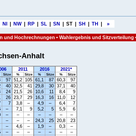
|
NI
|
NW
|
RP
|
SL
|
SN
| ST |
SH
|
TH
|
»
en und Hochrechnungen
•
Wahlergebnis
und Sitzverteilung
chsen-Anhalt
006
2011
2016
2021*
Sitze
%
Sitze
%
Sitze
%
Sitze
4
97
51,2
105
61,1
87
60,3
97
2
40
32,5
41
29,8
30
37,1
40
4
24
21,5
26
10,6
11
8,4
9
1
26
23,7
29
16,3
16
11,0
12
7
7
3,8
–
4,9
–
6,4
7
6
–
7,1
9
5,2
5
5,9
6
0
–
–
–
–
–
–
–
–
–
–
24,3
25
20,8
23
–
4,6
–
1,9
–
0,3
–
5
–
–
–
–
–
–
–