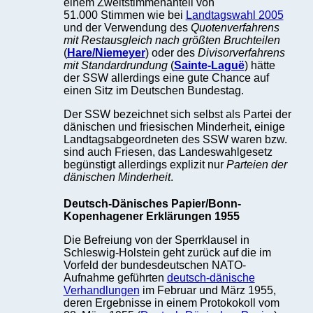
einem Zweitstimmenanteil von
51.000 Stimmen wie bei
Landtagswahl 2005
und der Verwendung des
Quotenverfahrens
mit Restausgleich nach größten Bruchteilen
(
Hare/Niemeyer
) oder des
Divisorverfahrens
mit Standardrundung
(
Sainte-Laguë
) hätte
der SSW allerdings eine gute Chance auf
einen Sitz im Deutschen Bundestag.
Der SSW bezeichnet sich selbst als Partei der
dänischen und friesischen Minderheit, einige
Landtagsabgeordneten des SSW waren bzw.
sind auch Friesen, das Landeswahlgesetz
begünstigt allerdings explizit nur
Parteien der
dänischen Minderheit
.
Deutsch-Dänisches Papier/Bonn-
Kopenhagener Erklärungen 1955
Die Befreiung von der Sperrklausel in
Schleswig-Holstein geht zurück auf die im
Vorfeld der bundesdeutschen NATO-
Aufnahme geführten
deutsch-dänische
Verhandlungen
im Februar und März 1955,
deren Ergebnisse in einem Protokokoll vom