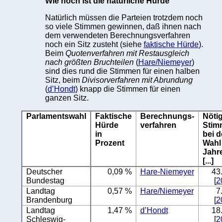
Wie hoch ist die natürliche Hürde
Natürlich müssen die Parteien trotzdem noch
so viele Stimmen gewinnen, daß ihnen nach
dem verwendeten Berechnungsverfahren
noch ein Sitz zusteht (siehe
faktische Hürde
).
Beim
Quotenverfahren mit Restausgleich
nach größten Bruchteilen
(
Hare/Niemeyer
)
sind dies rund die Stimmen für einen halben
Sitz, beim
Divisorverfahren mit Abrundung
(
d’Hondt
) knapp die Stimmen für einen
ganzen Sitz.
Parlamentswahl
Faktische
Berechnungs-
Nöti
Hürde
verfahren
Stim
in
bei d
Prozent
Wahl
Jahr
[...]
Deutscher
0,09 %
Hare-Niemeyer
43
Bundestag
[
2
Landtag
0,57 %
Hare/Niemeyer
7
Brandenburg
[
2
Landtag
1,47 %
d’Hondt
18
Schleswig-
[
2