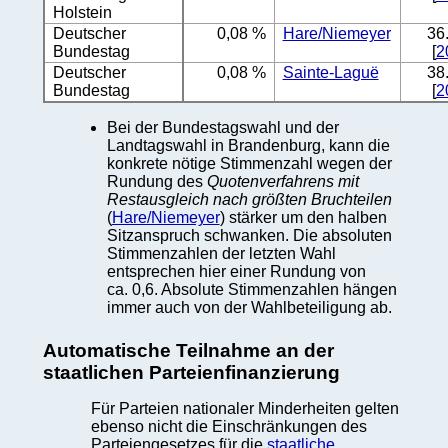
Holstein
Deutscher
0,08 %
Hare/Niemeyer
36
Bundestag
[
2
Deutscher
0,08 %
Sainte-Laguë
38
Bundestag
[
2
Bei der Bundestagswahl und der
Landtagswahl in Brandenburg, kann die
konkrete nötige Stimmenzahl wegen der
Rundung des
Quotenverfahrens mit
Restausgleich nach größten Bruchteilen
(
Hare/Niemeyer
) stärker um den halben
Sitzanspruch schwanken. Die absoluten
Stimmenzahlen der letzten Wahl
entsprechen hier einer Rundung von
ca. 0,6. Absolute Stimmenzahlen hängen
immer auch von der Wahlbeteiligung ab.
Automatische Teilnahme an der
staatlichen Parteienfinanzierung
Für Parteien nationaler Minderheiten gelten
ebenso nicht die Einschränkungen des
Parteiengesetzes für die
staatliche