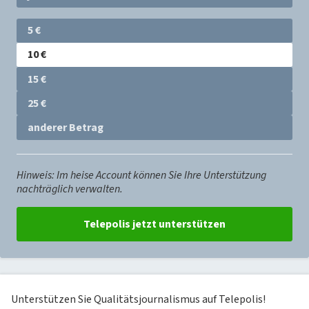
Betrag
5 €
wählen
10 €
15 €
25 €
anderer Betrag
Hinweis: Im heise Account können Sie Ihre Unterstützung
nachträglich verwalten.
Unterstützen Sie Qualitätsjournalismus auf Telepolis!