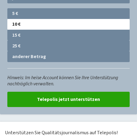
Betrag
5 €
wählen
10 €
15 €
25 €
anderer Betrag
Hinweis: Im heise Account können Sie Ihre Unterstützung
nachträglich verwalten.
Unterstützen Sie Qualitätsjournalismus auf Telepolis!