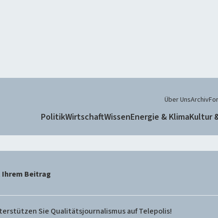
Über Uns
Archiv
Fo
Politik
Wirtschaft
Wissen
Energie & Klima
Kultur 
t Ihrem Beitrag
rstützen Sie Qualitätsjournalismus auf Telepolis!