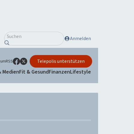
Suchen
Anmelden
Telepolis unterstützen
rum
RSS
& Medien
Fit & Gesund
Finanzen
Lifestyle