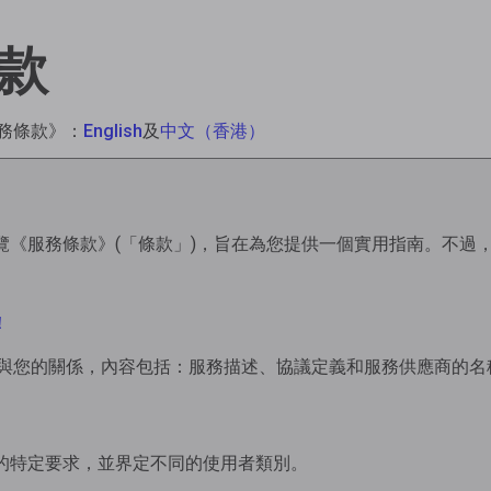
款
務條款》：
English
及
中文（香港）
覽《服務條款》(「條款」)，旨在為您提供一個實用指南。不過
！
ube 與您的關係，內容包括：服務描述、協議定義和服務供應商的名
的特定要求，並界定不同的使用者類別。