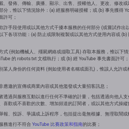
載、發佈、傳輸、廣播、顯示、出售、授權他人、更改、修改或
，惟以下情況除外：(a) 經服務明確授權；或 (b) 事先獲得 YouT
面許可；
欺詐手段使用或以其他方式干擾本服務的任何部分 (或嘗試作出
下各項功能：(a) 防止或限制複製或以其他方式使用內容或 (b
式 (例如機械人、殭屍網絡或擷取工具) 存取本服務，惟以下情況除
Tube 的 robots.txt 文檔執行；或 (b) 經 YouTube 事先書面許可
某人身份的任何資料 (例如使用者名稱或面孔)，惟該人允許或根據
非應邀的宣傳或商業內容或其他濫發或大量招客訊息；
者透過與服務互動以進行任何不準確的計量，包括透過向他人支
、喜歡或不喜歡的次數、增加頻道的訂閱者，或以其他方式操縱
舉報、投訴、爭議或上訴程序，包括提出毫無根據、無理取鬧或
服務進行不符合
YouTube 比賽政策和指南
的比賽；