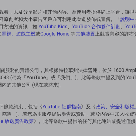
觀看，以及分享影片和其他內容、為使用者提供網上平台，讓世
容原創者和大小廣告客戶亦可利用此渠道發佈或宣傳。「
說明中
其使用方法的資訊，如
YouTube Kids
、
YouTube 合作夥伴計劃
、
You
在
電視、遊戲主機
或
Google Home
等
其他裝置
上觀賞內容的詳盡
供有關服務的實體公司，其根據特拉華州法律營運，位於 1600 Amphithea
 94043 (稱為「
YouTube
」或「
我們
」)。此等條款中提及到的 You
企業集團內的其他公司 (現在或將來)。
下條款約束，包括《
YouTube 社群指南
》及《
政策、安全和版權
本「協議」)。若您為本服務提供廣告或贊助，或於內容中加入收
ube 放送廣告政策
》。此等條款中提供的任何其他連結或提述僅供