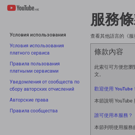
HK
服務條
Условия использования
查看其他語言的《服
Условия использования
條款內容
платного сервиса
Правила пользования
此索引可方便您瀏
платными сервисами
文。
Уведомления от сообществ по
歡迎使用 YouTube
сбору авторских отчислений
Авторские права
本節說明 YouT
Правила сообщества
誰可使用本服務？
本節列明使用服務