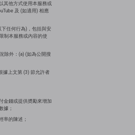
以其他方式使用本服務或
ube 及 (如適用) 相應
以下任何行為)，包括與安
) 限制本服務或內容的使
外：(a) (如為公開搜
；
上文第 (3) 節允許者
付金錢或提供奬勵來增加
數據；
輕率的陳述；