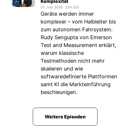
Komplexität
01. July 2026
‧
23m 22s
Geräte werden immer
komplexer – vom Halbleiter bis
zum autonomen Fahrsystem.
Rudy Sengupta von Emerson
Test and Measurement erklärt,
warum klassische
Testmethoden nicht mehr
skalieren und wie
softwaredefinierte Plattformen
samt KI die Markteinführung
beschleunigen.
Weitere Episoden