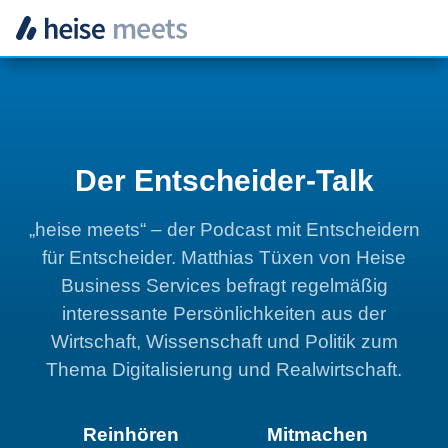
Zum
Inhalt
springen
Der Entscheider-Talk
„heise
meets“ –
der Podcast mit Ent­schei­dern
für Ent­schei­der. Matthias Tüxen von Heise
Business Services befragt regelmäßig
interessante Persönlichkeiten aus der
Wirt­schaft, Wis­sen­schaft und Po­li­tik zum
Thema Digitalisierung und Realwirtschaft
.
Reinhören
Mitmachen