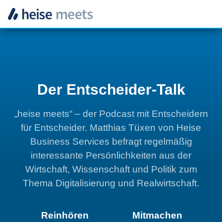
Zum
Inhalt
springen
Der Entscheider-Talk
„heise
meets“ –
der Podcast mit Ent­schei­dern
für Ent­schei­der. Matthias Tüxen von Heise
Business Services befragt regelmäßig
interessante Persönlichkeiten aus der
Wirt­schaft, Wis­sen­schaft und Po­li­tik zum
Thema Digitalisierung und Realwirtschaft
.
Reinhören
Mitmachen