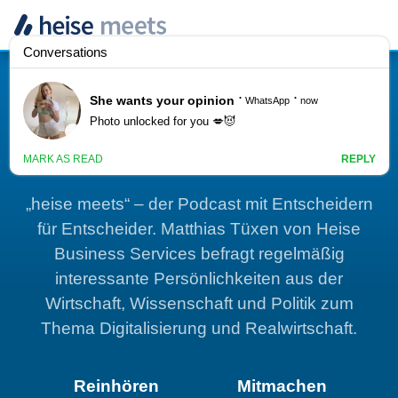
Zum
Inhalt
springen
Der Entscheider-Talk
„heise
meets“ –
der Podcast mit Ent­schei­dern
für Ent­schei­der. Matthias Tüxen von Heise
Business Services befragt regelmäßig
interessante Persönlichkeiten aus der
Wirt­schaft, Wis­sen­schaft und Po­li­tik zum
Thema Digitalisierung und Realwirtschaft
.
Reinhören
Mitmachen