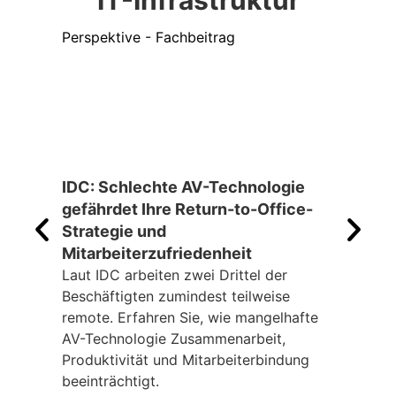
Perspektive - Fachbeitrag
Ratsc
IDC: Schlechte AV-Technologie
Futu
gefährdet Ihre Return-to-Office-
Meet
Strategie und
stei
Mitarbeiterzufriedenheit
Wie 
Techn
Laut IDC arbeiten zwei Drittel der
Koste
Beschäftigten zumindest teilweise
mess
remote. Erfahren Sie, wie mangelhafte
AV-Technologie Zusammenarbeit,
Produktivität und Mitarbeiterbindung
beeinträchtigt.