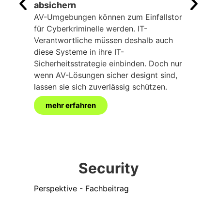
absichern
KI-As
Durc
AV-Umgebungen können zum Einfallstor
Meeti
für Cyberkriminelle werden. IT-
mache
Verantwortliche müssen deshalb auch
Fehle
diese Systeme in ihre IT-
müsse
Sicherheitsstrategie einbinden. Doch nur
mange
wenn AV-Lösungen sicher designt sind,
lassen sie sich zuverlässig schützen.
mehr erfahren
me
Security
Perspektive - Fachbeitrag
Ratsc