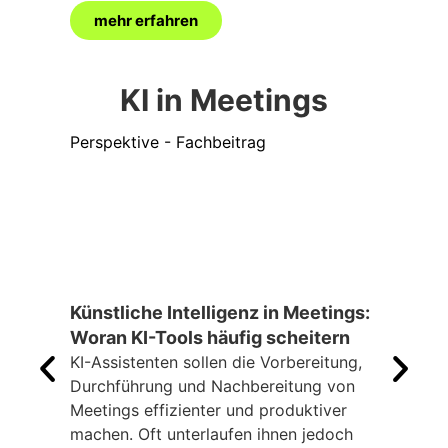
mehr erfahren
me
KI in Meetings
Perspektive - Fachbeitrag
Persp
Künstliche Intelligenz in Meetings:
Work
Woran KI-Tools häufig scheitern
wich
KI-Assistenten sollen die Vorbereitung,
und 
Durchführung und Nachbereitung von
tran
Meetings effizienter und produktiver
Adam
machen. Oft unterlaufen ihnen jedoch
Shure