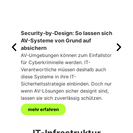
Security-by-Design: So lassen sich
Was 
AV-Systeme von Grund auf
Zeit
absichern
Vern
unver
AV-Umgebungen können zum Einfallstor
Konze
für Cyberkriminelle werden. IT-
Daten
Verantwortliche müssen deshalb auch
müss
diese Systeme in ihre IT-
robus
Sicherheitsstrategie einbinden. Doch nur
verwa
wenn AV-Lösungen sicher designt sind,
lassen sie sich zuverlässig schützen.
mehr erfahren
me
IT-Infrastruktur