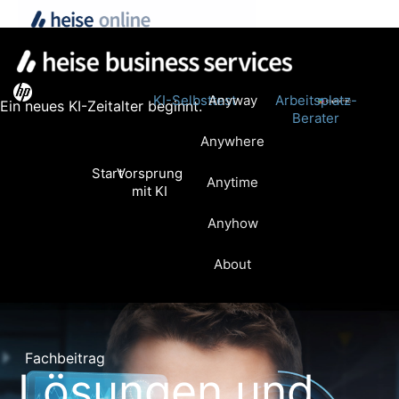
KI-Selbsttest
Anyway
Arbeitsplatz-
Ein neues KI-Zeitalter beginnt.
Berater
Anywhere
Start
Vorsprung
Anytime
mit KI
Anyhow
About
Fachbeitrag
Lösungen und