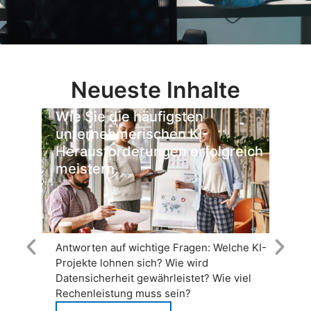
Neueste Inhalte
Wie Sie die häufigsten
W
unternehmerischen KI-
E
Herausforderungen erfolgreich
z
meistern
Antworten auf wichtige Fragen: Welche KI-
E
Projekte lohnen sich? Wie wird
kü
Datensicherheit gewährleistet? Wie viel
M
Rechenleistung muss sein?
E
sc