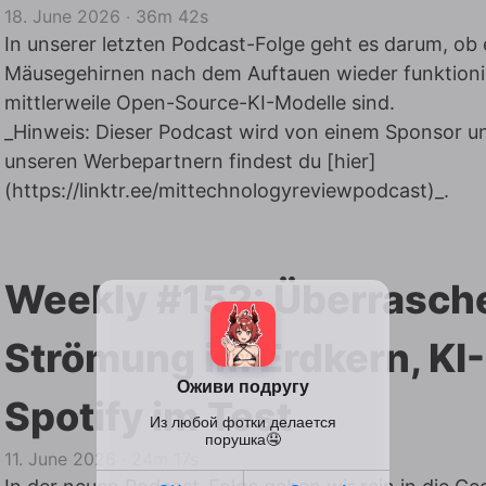
18. June 2026
‧
36m 42s
In unserer letzten Podcast-Folge geht es darum, ob 
Mäusegehirnen nach dem Auftauen wieder funktioni
mittlerweile Open-Source-KI-Modelle sind.
_Hinweis: Dieser Podcast wird von einem Sponsor unt
unseren Werbepartnern findest du [hier]
(
https://linktr.ee/mittechnologyreviewpodcast)_
.
Weekly #152: Überrasch
Strömung im Erdkern, KI
Spotify im Test
11. June 2026
‧
24m 17s