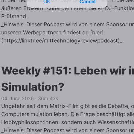
In der neuen Podcast-Folge gehen wir rein in die Ge
äußeren Erdkern. Außerdem steht die KI-DJ-Funktio
Prüfstand.
_Hinweis: Dieser Podcast wird von einem Sponsor unt
unseren Werbepartnern findest du [hier]
(
https://linktr.ee/mittechnologyreviewpodcast)_
.
Weekly #151: Leben wir i
Simulation?
04. June 2026
‧
36m 43s
Ungefähr seit dem Matrix-Film gibt es die Debatte, o
Computersimulation leben. Die Frage beschäftigt all
Hobbyphilosoph:innen, sondern auch Wissenschaftle
_Hinweis: Dieser Podcast wird von einem Sponsor unt