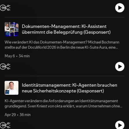
Dokumenten-Management: KI-Assistent
übernimmt die Belegprüfung (Gesponsert)
Wie verändert KI das Dokumenten-Management? Michael Bochmann
stellte auf der DocuWorld 2026 in Berlin die neue KI-Suite Aura, eine
mobile Companion-App und ein überarbeitetes Bedienkonzept vor. Er
May 6
34 min
erklärt, warum Datenschutz und Präzision dabei oberste Priorität
genießen.
Identitätsmanagement: KI-Agenten brauchen
neue Sicherheitskonzepte (Gesponsert)
KI-Agenten verändern die Anforderungen an Identitätsmanagement
grundlegend. Sven Kniest von okta erklärt, warum Unternehmen ohne
klare Governance keine sichere KI betreiben können – und welche
Apr 29
36 min
Prinzipien nötig sind, um Risiken zu beherrschen und Vertrauen zu
schaffen.