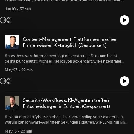
Design Fachabteilungen und Entwickler auf eine gemeinsame Linie ohne
Jun 10
37 min
Bullshit-Bingo bringen – mit Rollenspielen und Klebezetteln.
Content-Management: Plattformen machen
Firmenwissen KI-tauglich (Gesponsert)
Know-how von Unternehmen liegt oft verstreut in Silos und bleibt
deshalb ungenutzt. Michael Pietsch von Box erklärt, wie ein zentraler
Content-Layer und KI dabei helfen, Inhalte sicher nutzbar zu machen,
May 27
29 min
ohne neue Inseln in der IT-Landschaft zu schaffen.
Security-Workflows: KI-Agenten treffen
Entscheidungen in Echtzeit (Gesponsert)
KI verändert die Cybersicherheit. Thorben Jändling von Elastic erklärt,
warum Ransomware-Angriffe in Sekunden ablaufen, wie LLMs Phishing-
Mails perfektionieren und weshalb Verteidiger auf Machine Learning,
May 13
26 min
Open Security und Human in the Loop setzen müssen.