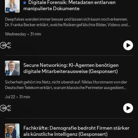
Digitale Forensik: Metadaten entlarven
manipulierte Dokumente
Deepfakes werden immer besser und lassen sich kaum noch erkennen.
Dr. Franka Becker erklärt, welche Risiken gefälschte Bilder, Videos und
Stimmen für Wirtschaft und Justiz bergen – und wie eine deutsche KI-
Wednesday
31 min
Lösung die anwaltliche Arbeit sicherer und schneller macht.
Secure Networking: KI-Agenten benötigen
digitale Mitarbeiterausweise (Gesponsert)
Sicherheit gehört ins Netz, nicht obendrauf: Niklas Horstmann von der
Deutschen Telekom erklärt, warum klassische Perimeter ausgedient
haben, wie Secure Networking Komplexität reduziert und weshalb
Jul 22
31 min
Daten- und Betriebssouveränität für CIOs zur strategischen Frage
werden.
Fachkräfte: Demografie bedroht Firmen stärker
als künstliche Intelligenz (Gesponsert)