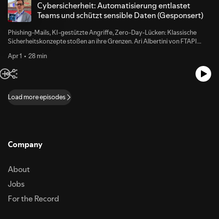
Cybersicherheit: Automatisierung entlastet
Teams und schützt sensible Daten (Gesponsert)
Phishing-Mails, KI-gestützte Angriffe, Zero-Day-Lücken: Klassische
Sicherheitskonzepte stoßen an ihre Grenzen. Ari Albertini von FTAPI
erklärt, warum Unternehmen den Faktor Mensch aus der Security-
Apr 1
28 min
Gleichung nehmen müssen – und wie digitale Souveränität in Europa
gelingt.
Load more episodes
Company
About
Jobs
For the Record