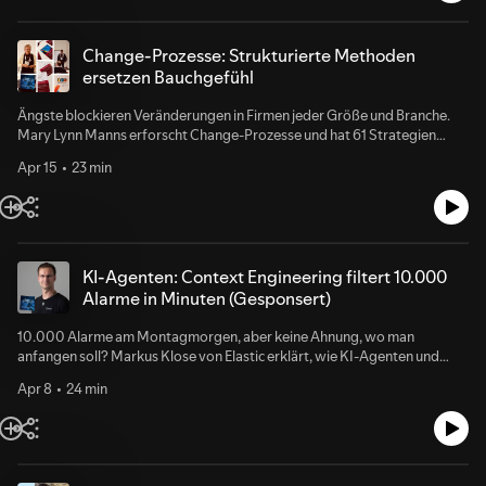
Change-Prozesse: Strukturierte Methoden
ersetzen Bauchgefühl
Ängste blockieren Veränderungen in Firmen jeder Größe und Branche.
Mary Lynn Manns erforscht Change-Prozesse und hat 61 Strategien
entwickelt, mit denen Teams Wandel mutiger angehen. Auf der OOP in
Apr 15
23 min
München zeigte sie mit Thomas Ronzon, wie das in der Praxis
funktioniert.
KI-Agenten: Context Engineering filtert 10.000
Alarme in Minuten (Gesponsert)
10.000 Alarme am Montagmorgen, aber keine Ahnung, wo man
anfangen soll? Markus Klose von Elastic erklärt, wie KI-Agenten und
Context Engineering Unternehmen dabei helfen, aus der Datenflut die
Apr 8
24 min
entscheidenden Informationen zu filtern und Probleme direkt zu lösen.