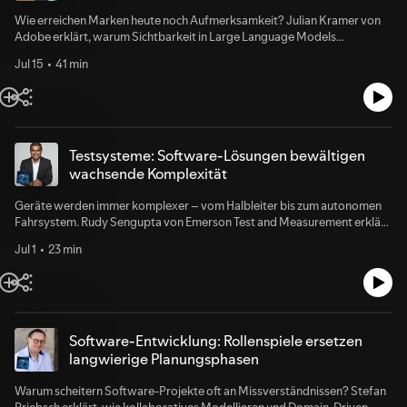
Wie erreichen Marken heute noch Aufmerksamkeit? Julian Kramer von
Adobe erklärt, warum Sichtbarkeit in Large Language Models
entscheidend wird, wie KI Marketingprozesse verändert und weshalb
Jul 15
41 min
agentische Systeme die nächste große Revolution darstellen.
Testsysteme: Software-Lösungen bewältigen
wachsende Komplexität
Geräte werden immer komplexer – vom Halbleiter bis zum autonomen
Fahrsystem. Rudy Sengupta von Emerson Test and Measurement erklärt,
warum klassische Testmethoden nicht mehr skalieren und wie
Jul 1
23 min
softwaredefinierte Plattformen samt KI die Markteinführung
beschleunigen.
Software-Entwicklung: Rollenspiele ersetzen
langwierige Planungsphasen
Warum scheitern Software-Projekte oft an Missverständnissen? Stefan
Priebsch erklärt, wie kollaboratives Modellieren und Domain-Driven