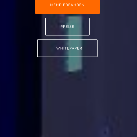
MEHR ERFAHREN
PREISE
WHITEPAPER