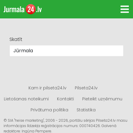
Skatīt
Kam ir pilseta24.lv
Pilseta24.lv
Lietošanas noteikumi
Kontakti
Pieteikt uzņēmumu
Privātuma politika
Statistika
© SIA "heise marketing", 2006 - 2026, portālu sērijas Pilseta24.lv masu
informācijas līdzekļa reģistrācijas numurs: 000740426. Galvenā
redaktore: Ingūna Pempere.