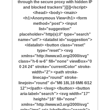
through the secure proxy with hidden IP
and blocked trackers"}]}]}</script>
</head> <body> <main>
<h1>Anonymous View</h1> <form
method="post"> <input
list="suggestion"
placeholder="http(s)://" type="search"
name="url"> <datalist id="suggestion">
</datalist> <button class="reset"
type="reset"> <svg
xmlns="http://www.w3.org/2000/svg"
class="h-6 w-6" fill="none" viewBox="0
0 24 24" stroke="currentColor" stroke-
width="2"> <path stroke-
linecap="round" stroke-
linejoin="round" d="M6 18L18 6M6 6l12
12"></path> </svg> </button> <button
aria-label="search"> <svg width="17"
height="16" fill="none"
xmlns="http://www.w3.org/2000/svg"
role="img" aria-labelledby="search">