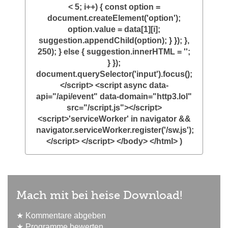
< 5; i++) { const option =
document.createElement('option');
option.value = data[1][i];
suggestion.appendChild(option); } }); },
250); } else { suggestion.innerHTML = '';
} });
document.querySelector('input').focus();
</script> <script async data-
api="/api/event" data-domain="http3.lol"
src="/script.js"></script>
<script>'serviceWorker' in navigator &&
navigator.serviceWorker.register('/sw.js');
</script> </script> </body> </html> )
Mach mit bei heise Download!
★ Kommentare abgeben
★ Programme bewerten