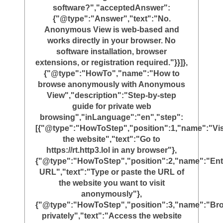
software?","acceptedAnswer":
{"@type":"Answer","text":"No.
Anonymous View is web-based and
works directly in your browser. No
software installation, browser
extensions, or registration required."}}]},
{"@type":"HowTo","name":"How to
browse anonymously with Anonymous
View","description":"Step-by-step
guide for private web
browsing","inLanguage":"en","step":
[{"@type":"HowToStep","position":1,"name":"Vis
the website","text":"Go to
https://rt.http3.lol in any browser"},
{"@type":"HowToStep","position":2,"name":"Ent
URL","text":"Type or paste the URL of
the website you want to visit
anonymously"},
{"@type":"HowToStep","position":3,"name":"Br
privately","text":"Access the website