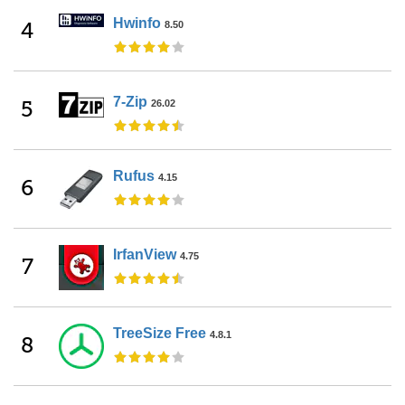
Hwinfo
4
8.50
7-Zip
5
26.02
Rufus
4.15
6
IrfanView
4.75
7
TreeSize Free
4.8.1
8