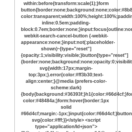
within:before{transform:scale(1);}form
button{border:none;background:none;color:#8b8
color:transparent;width:100%;height:100%;paddi
inline:0.5em;padding-
block:0.7em;border:none;}input:focus{outline:non
webkit-search-cancel-button {-webkit-
appearance:none;}input:not(:placeholder-
shown)~[type="reset"]
{opacity:1;visibility:visible;}button[type="reset"]
{border:none;background:none;opacity:0;visibili
svg{width:17px;margin-
top:3px;}.error{color:#ff3b30;text-
align:center;}@media (prefers-color-
scheme:dark)
{body{background:#36393f;}h1{color:#66d4cf;}f
color:#48484a;}form:hover{border:1px
solid
#66d4cf;margin:-1px;}input{color:#66d4cf;}button
svg{color:#fff;}}</style> <script
type="application/ld+json">