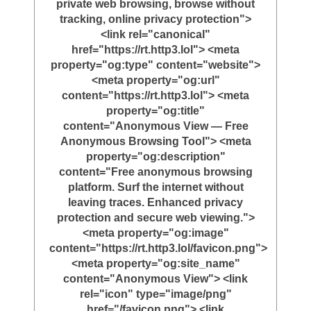
private web browsing, browse without
tracking, online privacy protection">
<link rel="canonical"
href="https://rt.http3.lol"> <meta
property="og:type" content="website">
<meta property="og:url"
content="https://rt.http3.lol"> <meta
property="og:title"
content="Anonymous View — Free
Anonymous Browsing Tool"> <meta
property="og:description"
content="Free anonymous browsing
platform. Surf the internet without
leaving traces. Enhanced privacy
protection and secure web viewing.">
<meta property="og:image"
content="https://rt.http3.lol/favicon.png">
<meta property="og:site_name"
content="Anonymous View"> <link
rel="icon" type="image/png"
href="/favicon.png"> <link