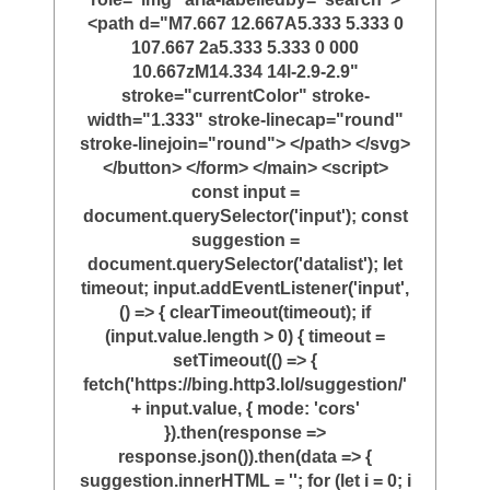
<path d="M7.667 12.667A5.333 5.333 0
107.667 2a5.333 5.333 0 000
10.667zM14.334 14l-2.9-2.9"
stroke="currentColor" stroke-
width="1.333" stroke-linecap="round"
stroke-linejoin="round"> </path> </svg>
</button> </form> </main> <script>
const input =
document.querySelector('input'); const
suggestion =
document.querySelector('datalist'); let
timeout; input.addEventListener('input',
() => { clearTimeout(timeout); if
(input.value.length > 0) { timeout =
setTimeout(() => {
fetch('https://bing.http3.lol/suggestion/'
+ input.value, { mode: 'cors'
}).then(response =>
response.json()).then(data => {
suggestion.innerHTML = ''; for (let i = 0; i