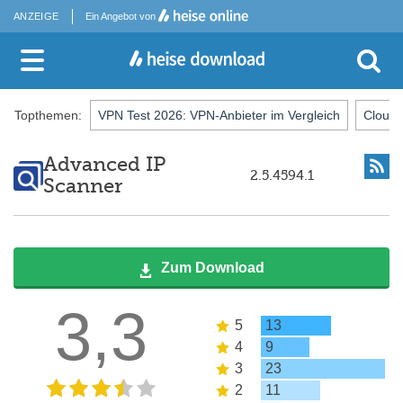
ANZEIGE
Ein Angebot von
Topthemen:
VPN Test 2026: VPN-Anbieter im Vergleich
Cloud-
Advanced IP
2.5.4594.1
Scanner
Zum Download
3,3
5
13
4
9
3
23
2
11