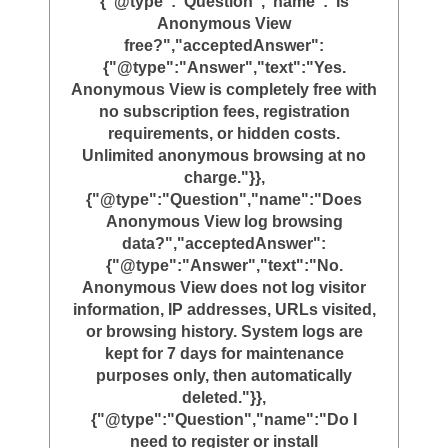
{"@type":"Question","name":"Is
Anonymous View
free?","acceptedAnswer":
{"@type":"Answer","text":"Yes.
Anonymous View is completely free with
no subscription fees, registration
requirements, or hidden costs.
Unlimited anonymous browsing at no
charge."}},
{"@type":"Question","name":"Does
Anonymous View log browsing
data?","acceptedAnswer":
{"@type":"Answer","text":"No.
Anonymous View does not log visitor
information, IP addresses, URLs visited,
or browsing history. System logs are
kept for 7 days for maintenance
purposes only, then automatically
deleted."}},
{"@type":"Question","name":"Do I
need to register or install