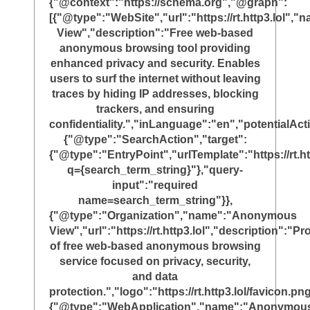
{"@context":"https://schema.org","@graph":
[{"@type":"WebSite","url":"https://rt.http3.lol"
View","description":"Free web-based
anonymous browsing tool providing
enhanced privacy and security. Enables
users to surf the internet without leaving
traces by hiding IP addresses, blocking
trackers, and ensuring
confidentiality.","inLanguage":"en","potentialAct
{"@type":"SearchAction","target":
{"@type":"EntryPoint","urlTemplate":"https://rt.ht
q={search_term_string}"},"query-
input":"required
name=search_term_string"}},
{"@type":"Organization","name":"Anonymous
View","url":"https://rt.http3.lol","description":"Pr
of free web-based anonymous browsing
service focused on privacy, security,
and data
protection.","logo":"https://rt.http3.lol/favicon.png
{"@type":"WebApplication","name":"Anonymou