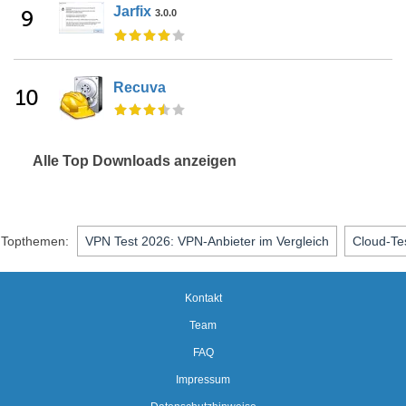
Jarfix
9
3.0.0
Recuva
10
Alle Top Downloads anzeigen
Topthemen:
VPN Test 2026: VPN-Anbieter im Vergleich
Cloud-Te
Kontakt
Team
FAQ
Impressum