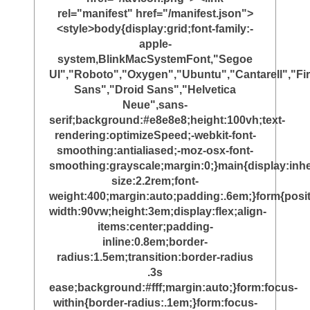
rel="manifest" href="/manifest.json">
<style>body{display:grid;font-family:-
apple-
system,BlinkMacSystemFont,"Segoe
UI","Roboto","Oxygen","Ubuntu","Cantarell","Fi
Sans","Droid Sans","Helvetica
Neue",sans-
serif;background:#e8e8e8;height:100vh;text-
rendering:optimizeSpeed;-webkit-font-
smoothing:antialiased;-moz-osx-font-
smoothing:grayscale;margin:0;}main{display:inher
size:2.2rem;font-
weight:400;margin:auto;padding:.6em;}form{posit
width:90vw;height:3em;display:flex;align-
items:center;padding-
inline:0.8em;border-
radius:1.5em;transition:border-radius
.3s
ease;background:#fff;margin:auto;}form:focus-
within{border-radius:.1em;}form:focus-