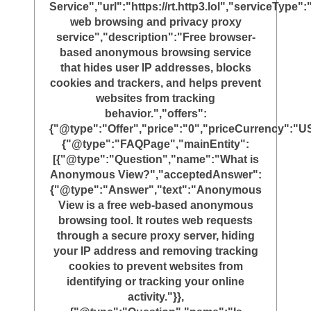
Service","url":"https://rt.http3.lol","serviceTyp
web browsing and privacy proxy
service","description":"Free browser-
based anonymous browsing service
that hides user IP addresses, blocks
cookies and trackers, and helps prevent
websites from tracking
behavior.","offers":
{"@type":"Offer","price":"0","priceCurrency":"U
{"@type":"FAQPage","mainEntity":
[{"@type":"Question","name":"What is
Anonymous View?","acceptedAnswer":
{"@type":"Answer","text":"Anonymous
View is a free web-based anonymous
browsing tool. It routes web requests
through a secure proxy server, hiding
your IP address and removing tracking
cookies to prevent websites from
identifying or tracking your online
activity."}},