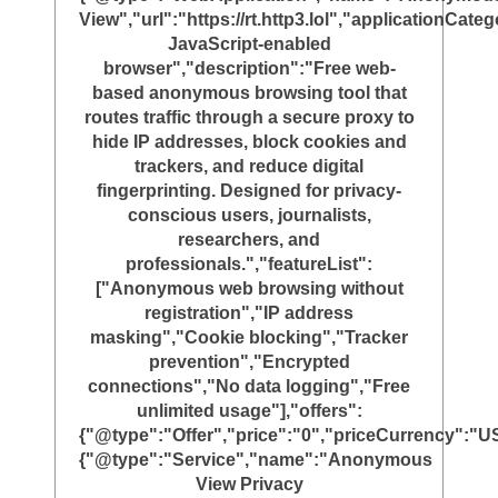
View","url":"https://rt.http3.lol","applicationC
JavaScript-enabled
browser","description":"Free web-
based anonymous browsing tool that
routes traffic through a secure proxy to
hide IP addresses, block cookies and
trackers, and reduce digital
fingerprinting. Designed for privacy-
conscious users, journalists,
researchers, and
professionals.","featureList":
["Anonymous web browsing without
registration","IP address
masking","Cookie blocking","Tracker
prevention","Encrypted
connections","No data logging","Free
unlimited usage"],"offers":
{"@type":"Offer","price":"0","priceCurrency":"U
{"@type":"Service","name":"Anonymous
View Privacy