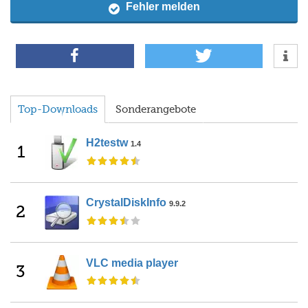
Fehler melden
Top-Downloads
Sonderangebote
H2testw
1.4
1
CrystalDiskInfo
9.9.2
2
VLC media player
3