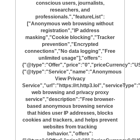
conscious users, journalists,
researchers, and
professionals.","featureList":
["Anonymous web browsing without
registration","IP address
masking","Cookie blocking","Tracker
prevention","Encrypted
connections","No data logging","Free
unlimited usage"],"offers":
{"@type":"Offer","price":"0","priceCurrency":"U
{"@type":"Service","name":"Anonymous
View Privacy
Service","url":"https://rt.http3.lol","serviceTyp
web browsing and privacy proxy
service","description":"Free browser-
based anonymous browsing service
that hides user IP addresses, blocks
cookies and trackers, and helps prevent
websites from tracking
behavior.","offers":