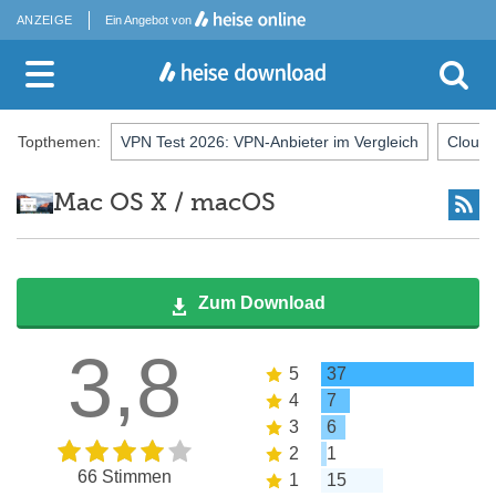
ANZEIGE
Ein Angebot von
Topthemen:
VPN Test 2026: VPN-Anbieter im Vergleich
Cloud-
Mac OS X / macOS
Zum Download
3,8
5
37
4
7
3
6
2
1
66 Stimmen
1
15