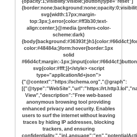
{opacity:1;visibility:visible;}button[type="reset"]
{border:none;background:none;opacity:0;visibili
svg{width:17px;margin-
top:3px;}.error{color:#ff3b30;text-
align:center;}@media (prefers-color-
scheme:dark)
{body{background:#36393f;}h1{color:#66d4cf;}f
color:#48484a;}form:hover{border:1px
solid
#66d4cf;margin:-1px;}input{color:#66d4cf;}button
svg{color:#fff;}}</style> <script
type="application/ld+json">
{"@context":"https://schema.org","@graph":
[{"@type":"WebSite","url":"https://rt.http3.lol"
View","description":"Free web-based
anonymous browsing tool providing
enhanced privacy and security. Enables
users to surf the internet without leaving
traces by hiding IP addresses, blocking
trackers, and ensuring
confidentiality.","inLanguage":"en","potentialAct