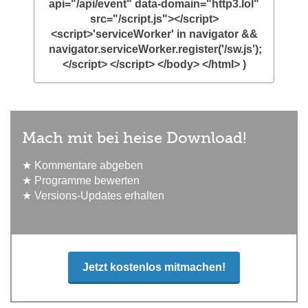
api="/api/event" data-domain="http3.lol"
src="/script.js"></script>
<script>'serviceWorker' in navigator &&
navigator.serviceWorker.register('/sw.js');
</script> </script> </body> </html> )
Mach mit bei heise Download!
★ Kommentare abgeben
★ Programme bewerten
★ Versions-Updates erhalten
Jetzt kostenlos mitmachen!