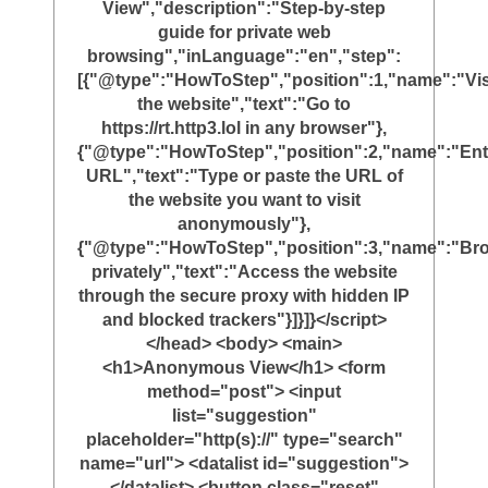
View","description":"Step-by-step
guide for private web
browsing","inLanguage":"en","step":
[{"@type":"HowToStep","position":1,"name":"Vis
the website","text":"Go to
https://rt.http3.lol in any browser"},
{"@type":"HowToStep","position":2,"name":"Ent
URL","text":"Type or paste the URL of
the website you want to visit
anonymously"},
{"@type":"HowToStep","position":3,"name":"Br
privately","text":"Access the website
through the secure proxy with hidden IP
and blocked trackers"}]}]}</script>
</head> <body> <main>
<h1>Anonymous View</h1> <form
method="post"> <input
list="suggestion"
placeholder="http(s)://" type="search"
name="url"> <datalist id="suggestion">
</datalist> <button class="reset"