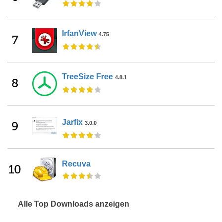
IrfanView
4.75
7
TreeSize Free
4.8.1
8
Jarfix
9
3.0.0
Recuva
10
Alle Top Downloads anzeigen