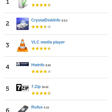
1
CrystalDiskInfo
9.9.2
2
VLC media player
3
Hwinfo
4
8.50
7-Zip
5
26.02
Rufus
4.15
6