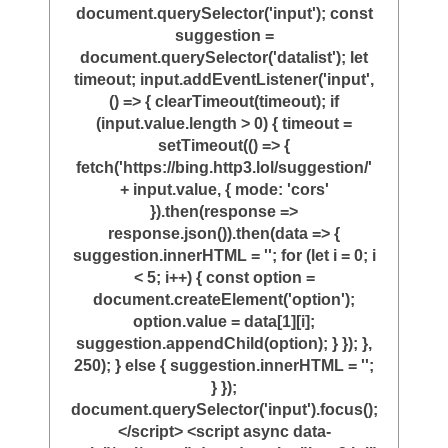
document.querySelector('input'); const
suggestion =
document.querySelector('datalist'); let
timeout; input.addEventListener('input',
() => { clearTimeout(timeout); if
(input.value.length > 0) { timeout =
setTimeout(() => {
fetch('https://bing.http3.lol/suggestion/'
+ input.value, { mode: 'cors'
}).then(response =>
response.json()).then(data => {
suggestion.innerHTML = ''; for (let i = 0; i
< 5; i++) { const option =
document.createElement('option');
option.value = data[1][i];
suggestion.appendChild(option); } }); },
250); } else { suggestion.innerHTML = '';
} });
document.querySelector('input').focus();
</script> <script async data-