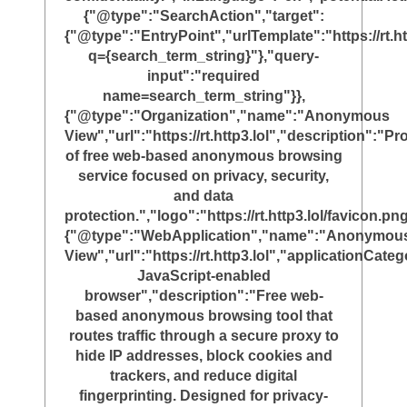
{"@type":"SearchAction","target":
{"@type":"EntryPoint","urlTemplate":"https://rt.ht
q={search_term_string}"},"query-
input":"required
name=search_term_string"}},
{"@type":"Organization","name":"Anonymous
View","url":"https://rt.http3.lol","description":"Pr
of free web-based anonymous browsing
service focused on privacy, security,
and data
protection.","logo":"https://rt.http3.lol/favicon.png
{"@type":"WebApplication","name":"Anonymou
View","url":"https://rt.http3.lol","applicationC
JavaScript-enabled
browser","description":"Free web-
based anonymous browsing tool that
routes traffic through a secure proxy to
hide IP addresses, block cookies and
trackers, and reduce digital
fingerprinting. Designed for privacy-