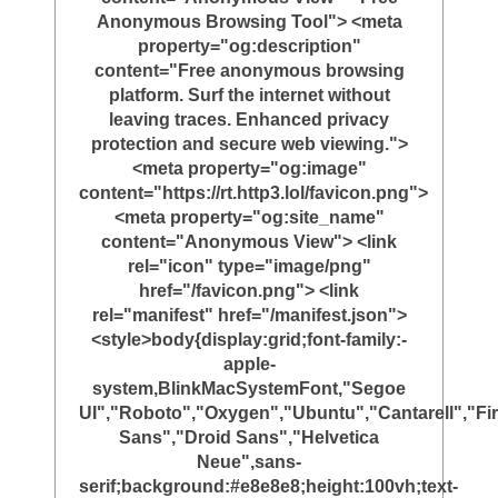
Anonymous Browsing Tool"> <meta
property="og:description"
content="Free anonymous browsing
platform. Surf the internet without
leaving traces. Enhanced privacy
protection and secure web viewing.">
<meta property="og:image"
content="https://rt.http3.lol/favicon.png">
<meta property="og:site_name"
content="Anonymous View"> <link
rel="icon" type="image/png"
href="/favicon.png"> <link
rel="manifest" href="/manifest.json">
<style>body{display:grid;font-family:-
apple-
system,BlinkMacSystemFont,"Segoe
UI","Roboto","Oxygen","Ubuntu","Cantarell","Fi
Sans","Droid Sans","Helvetica
Neue",sans-
serif;background:#e8e8e8;height:100vh;text-