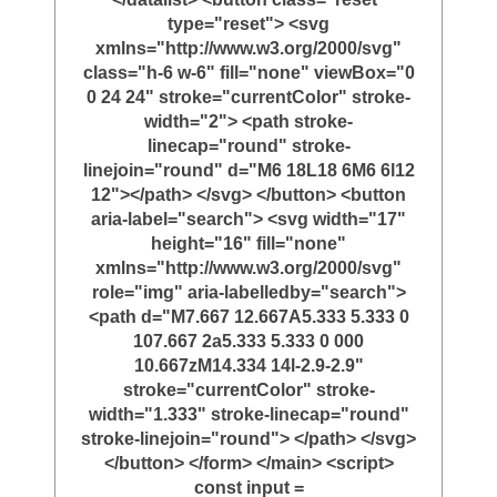
type="reset"> <svg
xmlns="http://www.w3.org/2000/svg"
class="h-6 w-6" fill="none" viewBox="0
0 24 24" stroke="currentColor" stroke-
width="2"> <path stroke-
linecap="round" stroke-
linejoin="round" d="M6 18L18 6M6 6l12
12"></path> </svg> </button> <button
aria-label="search"> <svg width="17"
height="16" fill="none"
xmlns="http://www.w3.org/2000/svg"
role="img" aria-labelledby="search">
<path d="M7.667 12.667A5.333 5.333 0
107.667 2a5.333 5.333 0 000
10.667zM14.334 14l-2.9-2.9"
stroke="currentColor" stroke-
width="1.333" stroke-linecap="round"
stroke-linejoin="round"> </path> </svg>
</button> </form> </main> <script>
const input =