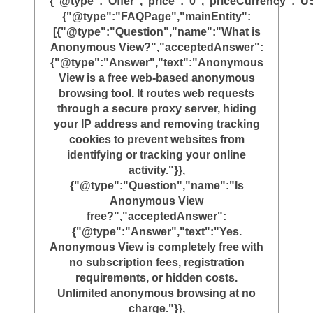
{"@type":"Offer","price":"0","priceCurrency":"U
{"@type":"FAQPage","mainEntity":
[{"@type":"Question","name":"What is
Anonymous View?","acceptedAnswer":
{"@type":"Answer","text":"Anonymous
View is a free web-based anonymous
browsing tool. It routes web requests
through a secure proxy server, hiding
your IP address and removing tracking
cookies to prevent websites from
identifying or tracking your online
activity."}},
{"@type":"Question","name":"Is
Anonymous View
free?","acceptedAnswer":
{"@type":"Answer","text":"Yes.
Anonymous View is completely free with
no subscription fees, registration
requirements, or hidden costs.
Unlimited anonymous browsing at no
charge."}},