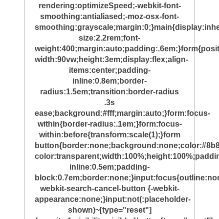
rendering:optimizeSpeed;-webkit-font-
smoothing:antialiased;-moz-osx-font-
smoothing:grayscale;margin:0;}main{display:inher
size:2.2rem;font-
weight:400;margin:auto;padding:.6em;}form{posit
width:90vw;height:3em;display:flex;align-
items:center;padding-
inline:0.8em;border-
radius:1.5em;transition:border-radius
.3s
ease;background:#fff;margin:auto;}form:focus-
within{border-radius:.1em;}form:focus-
within:before{transform:scale(1);}form
button{border:none;background:none;color:#8b8
color:transparent;width:100%;height:100%;paddi
inline:0.5em;padding-
block:0.7em;border:none;}input:focus{outline:non
webkit-search-cancel-button {-webkit-
appearance:none;}input:not(:placeholder-
shown)~[type="reset"]