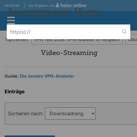
ANZEIGE
Ein Angebot von
Anonymous View
Topthemen:
VPN Test 2026: VPN-Anbieter im Vergleich
Clou
Video-Streaming
Guide:
Die besten VPN-Anbieter
Einträge
Sortieren nach: