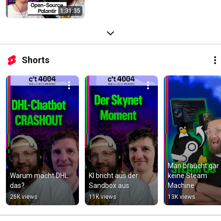
1:31:35
Shorts
Man braucht gar 
Warum macht DHL 
KI bricht aus der 
keine Steam 
das?
Sandbox aus
Machine
26K views
11K views
13K views